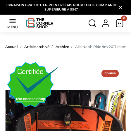
LIVRAISON GRATUITE EN POINT RELAIS POUR TOUTE COMMANDE
SUPÉRIEURE À 99€*
0

MENU
Accueil
Article archivé
Archive
Aile Naish Ride 9m 2017 (complè
Epuisé