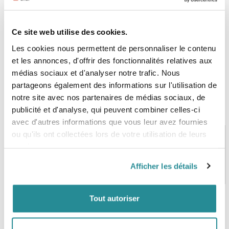
Contact :
Téléphone 01 47 31 84 24
Ce site web utilise des cookies.
Les cookies nous permettent de personnaliser le contenu
et les annonces, d'offrir des fonctionnalités relatives aux
médias sociaux et d'analyser notre trafic. Nous
partageons également des informations sur l'utilisation de
notre site avec nos partenaires de médias sociaux, de
publicité et d'analyse, qui peuvent combiner celles-ci
avec d'autres informations que vous leur avez fournies
ou qu'ils ont collectées lors de votre utilisation de leurs
services.
PAIEMENT SÉCURISÉ
STOCK EN TEMPS RÉEL
Afficher les détails
CB, VISA, Mastercard, ALMA
Plus de 5000 produits en stock
Tout autoriser
SERVICE CLIENT
FRAIS DE PORT OFFERTS