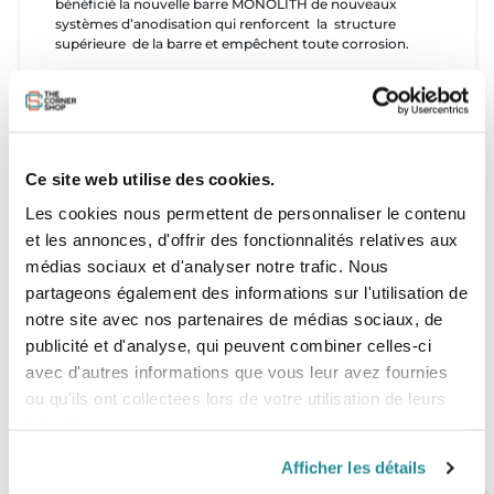
bénéficié la nouvelle barre MONOLITH de nouveaux
systèmes d’anodisation qui renforcent la structure
supérieure de la barre et empêchent toute corrosion.
Pour plus de sécurité et de confort les embouts sont
surmoulés avec une matière souple. Une double
épaisseur d’EVA est placée sur la partie supérieure ainsi
qu’un grip thermoformé antidérapant.
Ce site web utilise des cookies.
La barre MONOLITH est compatible avec les Bandits 4, 5,
6, 7, 8 et 9 et les Breezes.
Les cookies nous permettent de personnaliser le contenu
et les annonces, d'offrir des fonctionnalités relatives aux
NORME AFNOR: NF S 52-503
médias sociaux et d'analyser notre trafic. Nous
partageons également des informations sur l'utilisation de
notre site avec nos partenaires de médias sociaux, de
publicité et d'analyse, qui peuvent combiner celles-ci
avec d'autres informations que vous leur avez fournies
ou qu'ils ont collectées lors de votre utilisation de leurs
services.
Afficher les détails