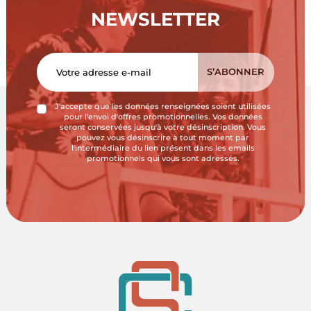
NEWSLETTER
J'accepte que les données renseignées soient utilisées
pour l'envoi d'offres promotionnelles. Vos données
seront conservées jusqu'à votre désinscription. Vous
pouvez vous désinscrire à tout moment par
l'intermédiaire du lien présent dans les emails
promotionnels qui vous sont adressés.