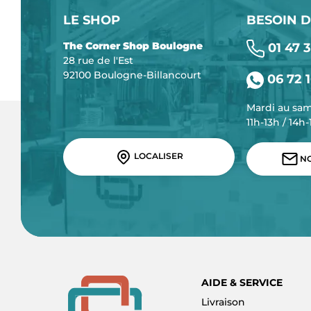
LE SHOP
BESOIN D
The Corner Shop Boulogne
01 47 3
28 rue de l'Est
92100 Boulogne-Billancourt
06 72 1
Mardi au sa
11h-13h / 14h
LOCALISER
NO
AIDE & SERVICE
Livraison