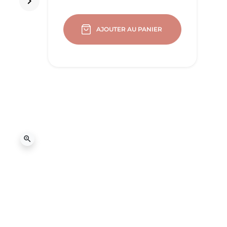
keyboard_arrow_right
Suivant
AJOUTER AU PANIER
zoom_in