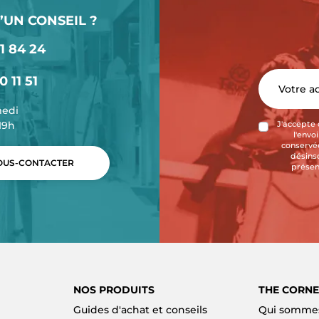
’UN CONSEIL ?
1 84 24
0 11 51
medi
-19h
J'accepte 
l'envo
conservée
désins
US-CONTACTER
présen
NOS PRODUITS
THE CORNE
Guides d'achat et conseils
Qui sommes