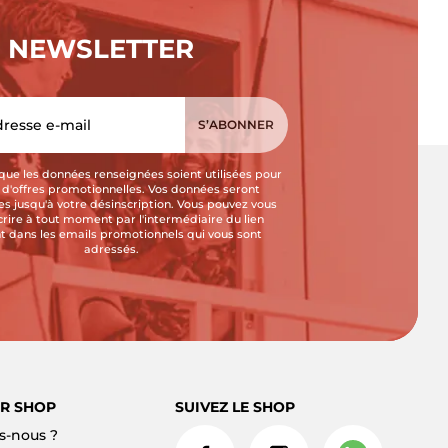
NEWSLETTER
que les données renseignées soient utilisées pour
i d'offres promotionnelles. Vos données seront
s jusqu'à votre désinscription. Vous pouvez vous
crire à tout moment par l'intermédiaire du lien
t dans les emails promotionnels qui vous sont
adressés.
R SHOP
SUIVEZ LE SHOP
-nous ?