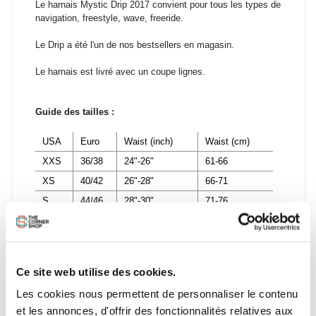
Le harnais Mystic Drip 2017 convient pour tous les types de
navigation, freestyle, wave, freeride.
Le Drip a été l'un de nos bestsellers en magasin.
Le harnais est livré avec un coupe lignes.
Guide des tailles :
USA
Euro
Waist (inch)
Waist (cm)
XXS
36/38
24"-26"
61-66
XS
40/42
26"-28"
66-71
S
44/46
28"-30"
71-76
M
48/50
30"-32"
76-81
L
50/52
32"-34"
81-86
XL
54/56
34"-36"
86-91
Ce site web utilise des cookies.
XXL
56/58
36"-38"
91-97
Les cookies nous permettent de personnaliser le contenu
et les annonces, d'offrir des fonctionnalités relatives aux