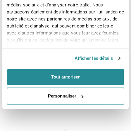
Caractéristiques :
médias sociaux et d'analyser notre trafic. Nous
partageons également des informations sur l'utilisation de
Anatomical backplate
notre site avec nos partenaires de médias sociaux, de
3D contoured neoprene interior
Comfortable foam panels
publicité et d'analyse, qui peuvent combiner celles-ci
Soft neoprene edges
avec d'autres informations que vous leur avez fournies
Non-slip print
ou qu'ils ont collectées lors de votre utilisation de leurs
HP system included
services.
Multi hook | clickerbar 3.0 | 2 point fixation
Spreader down system
Afficher les détails
Spreaderbar protector
Battle belt waist closure
Tout autoriser
Personnaliser