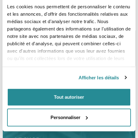
Les cookies nous permettent de personnaliser le contenu
et les annonces, d'offrir des fonctionnalités relatives aux
médias sociaux et d'analyser notre trafic. Nous
partageons également des informations sur l'utilisation de
notre site avec nos partenaires de médias sociaux, de
publicité et d'analyse, qui peuvent combiner celles-ci
avec d'autres informations que vous leur avez fournies
PAIEMENT SÉCURISÉ
STOCK EN TEMPS RÉEL
CB, VISA, Mastercard, ALMA
Plus de 5000 produits en stock
ou qu'ils ont collectées lors de votre utilisation de leurs
services.
Afficher les détails
SERVICE CLIENT
FRAIS DE PORT OFFERTS
Une équipe de passionnés
À partir de 99€ d’achat*
Tout autoriser
Personnaliser