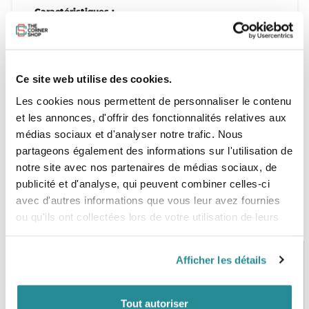
Caractéristiques :
- Nylon laminé polyuréthane
- Taille et cou élastiqués
Ce site web utilise des cookies.
- Passage pour crochet de harnais
Les cookies nous permettent de personnaliser le contenu
et les annonces, d'offrir des fonctionnalités relatives aux
médias sociaux et d'analyser notre trafic. Nous
partageons également des informations sur l'utilisation de
notre site avec nos partenaires de médias sociaux, de
publicité et d'analyse, qui peuvent combiner celles-ci
avec d'autres informations que vous leur avez fournies
ou qu'ils ont collectées lors de votre utilisation de leurs
services.
Afficher les détails
PAIEMENT SÉCURISÉ
STOCK EN TEMPS RÉEL
CB, VISA, Mastercard, ALMA
Plus de 5000 produits en stock
Tout autoriser