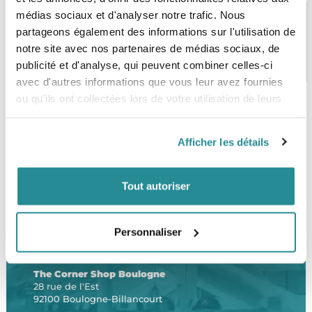
médias sociaux et d'analyser notre trafic. Nous
partageons également des informations sur l'utilisation de
notre site avec nos partenaires de médias sociaux, de
PAIEMENT SÉCURISÉ
STOCK EN TEMPS RÉEL
CB, VISA, Mastercard, ALMA
Plus de 5000 produits en stock
publicité et d'analyse, qui peuvent combiner celles-ci
avec d'autres informations que vous leur avez fournies
ou qu'ils ont collectées lors de votre utilisation de leurs
services.
SERVICE CLIENT
FRAIS DE PORT OFFERTS
Afficher les détails
Une équipe de passionnés
À partir de 99€ d’achat*
Tout autoriser
Personnaliser
LE SHOP
The Corner Shop Boulogne
28 rue de l'Est
92100 Boulogne-Billancourt