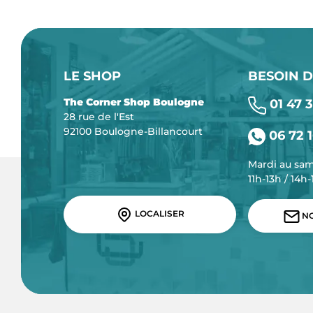
LE SHOP
BESOIN D
The Corner Shop Boulogne
01 47 3
28 rue de l'Est
92100 Boulogne-Billancourt
06 72 1
Mardi au sa
11h-13h / 14h
LOCALISER
NO