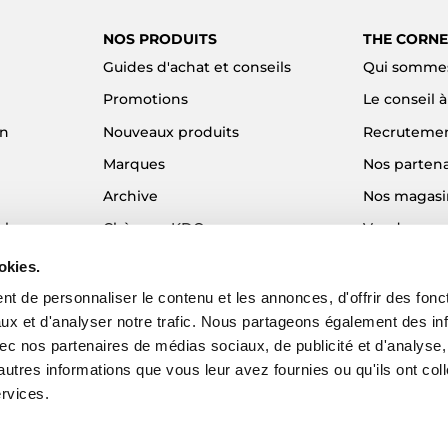
NOS PRODUITS
THE CORNE
Guides d'achat et conseils
Qui sommes
Promotions
Le conseil 
on
Nouveaux produits
Recruteme
Marques
Nos partena
Archive
Nos magasi
el
Chèques KDO
Vendre son
Idées cadeaux
Alma - Paie
okies.
Blog
t de personnaliser le contenu et les annonces, d'offrir des fonct
ux et d'analyser notre trafic. Nous partageons également des in
 avec nos partenaires de médias sociaux, de publicité et d'analyse
autres informations que vous leur avez fournies ou qu'ils ont col
ervices.