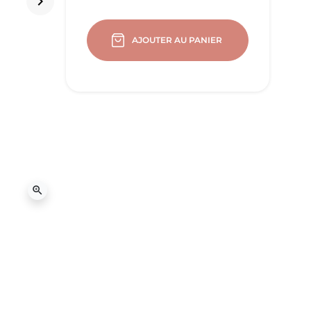
keyboard_arrow_right
Suivant
AJOUTER AU PANIER
zoom_in