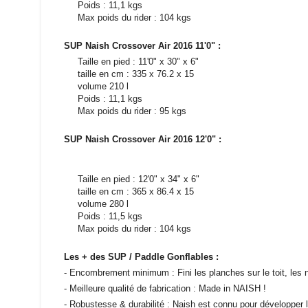
Poids : 11,1 kgs
Max poids du rider : 104 kgs
SUP Naish Crossover Air 2016 11'0" :
Taille en pied : 11'0" x 30" x 6"
taille en cm : 335 x 76.2 x 15
volume 210 l
Poids : 11,1 kgs
Max poids du rider : 95 kgs
SUP Naish Crossover Air 2016 12'0" :
Taille en pied : 12'0" x 34" x 6"
taille en cm : 365 x 86.4 x 15
volume 280 l
Poids : 11,5 kgs
Max poids du rider : 104 kgs
Les + des SUP / Paddle Gonflables :
- Encombrement minimum : Fini les planches sur le toit, les n
- Meilleure qualité de fabrication : Made in NAISH !
- Robustesse & durabilité : Naish est connu pour développer