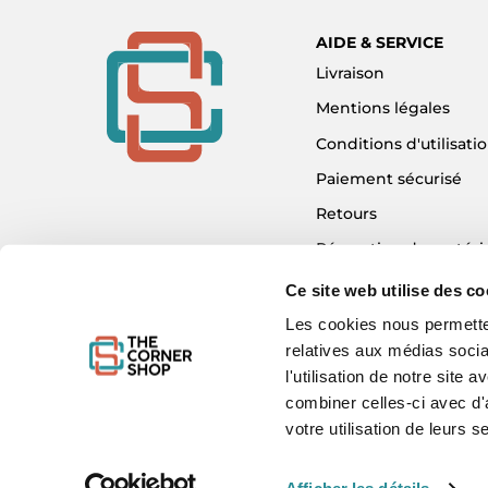
AIDE & SERVICE
Livraison
Mentions légales
Conditions d'utilisati
Paiement sécurisé
Retours
Réparation de matéri
Détaxe - Tax Refund
Ce site web utilise des co
Garantie & SAV
Les cookies nous permetten
relatives aux médias socia
Plan du site
l'utilisation de notre site
Mon compte
combiner celles-ci avec d'
Nous contacter
votre utilisation de leurs s