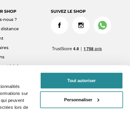
R SHOP
SUIVEZ LE SHOP
-nous ?
à distance
nt
ires
ns
 matériel
ment 3x sans frais
Tout autoriser
ionnalités
formations sur
Personnaliser
, qui peuvent
lectées lors de