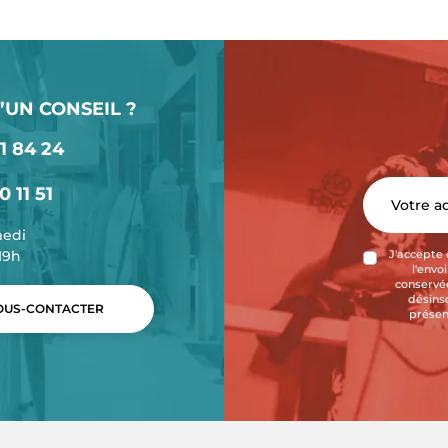
’UN CONSEIL ?
1 84 24
0 11 51
medi
-19h
J'accepte 
l'envo
conservée
désins
US-CONTACTER
présen