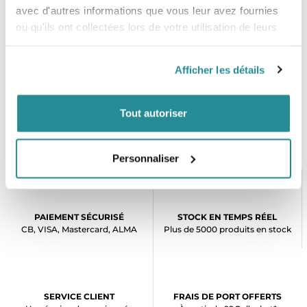
183
103
85
94
56
57
74
67
L
avec d'autres informations que vous leur avez fournies
188
109
89
97
58
58
76
XL
ou qu'ils ont collectées lors de votre utilisation de leurs
services.
Afficher les détails
Tout autoriser
Personnaliser
PAIEMENT SÉCURISÉ
STOCK EN TEMPS RÉEL
CB, VISA, Mastercard, ALMA
Plus de 5000 produits en stock
SERVICE CLIENT
FRAIS DE PORT OFFERTS