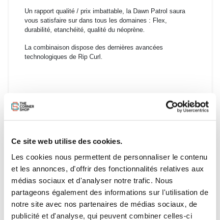
Un rapport qualité / prix imbattable, la Dawn Patrol saura
vous satisfaire sur dans tous les domaines : Flex,
durabilité, etanchéité, qualité du néoprène.
La combinaison dispose des dernières avancées
technologiques de Rip Curl.
Guide des tailles :
Ce site web utilise des cookies.
Taille
Taille
CHEST
WAIST
SEAT
THIGH
ARM
LEG
BODY
Les cookies nous permettent de personnaliser le contenu
169
88
74
86
48
53
66
63
XS
et les annonces, d'offrir des fonctionnalités relatives aux
172
93
78
89
51
54
68
65
S
médias sociaux et d'analyser notre trafic. Nous
172
99
81
92
53
54
68
65
MS
partageons également des informations sur l'utilisation de
178
99
81
92
53
56
71
66
M
183
99
81
92
53
57
74
67
notre site avec nos partenaires de médias sociaux, de
MT
178
103
85
94
56
56
71
66
LS
publicité et d'analyse, qui peuvent combiner celles-ci