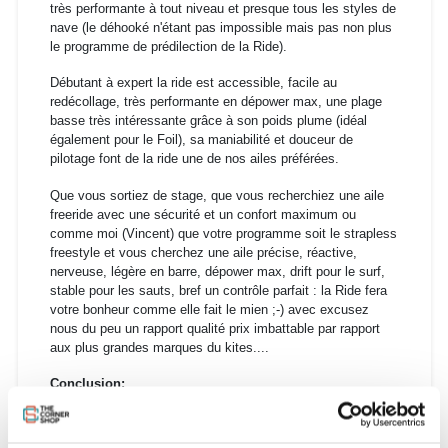
très performante à tout niveau et presque tous les styles de
nave (le déhooké n'étant pas impossible mais pas non plus
le programme de prédilection de la Ride).
Débutant à expert la ride est accessible, facile au
redécollage, très performante en dépower max, une plage
basse très intéressante grâce à son poids plume (idéal
également pour le Foil), sa maniabilité et douceur de
pilotage font de la ride une de nos ailes préférées.
Que vous sortiez de stage, que vous recherchiez une aile
freeride avec une sécurité et un confort maximum ou
comme moi (Vincent) que votre programme soit le strapless
freestyle et vous cherchez une aile précise, réactive,
nerveuse, légère en barre, dépower max, drift pour le surf,
stable pour les sauts, bref un contrôle parfait : la Ride fera
votre bonheur comme elle fait le mien ;-) avec excusez
nous du peu un rapport qualité prix imbattable par rapport
aux plus grandes marques du kites....
Conclusion:
Vous l'aurez compris, pour moi la ride est tout simplement
malgré sont faible prix par rapport au marché, un best seller