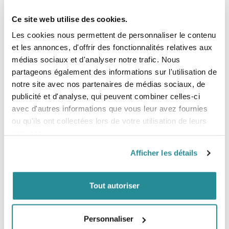
de 4 m à 14 m, nos clients en sont enchantés.
Ce site web utilise des cookies.
Si vous cherchez une aile freeride/ vague perf du débutant
à expert (amateurs et passionés que nous sommes) la Ride
Les cookies nous permettent de personnaliser le contenu
est juste l'une des meilleures pour des gabarits compris
et les annonces, d'offrir des fonctionnalités relatives aux
entre un enfant de 35KG et un adulte homme ou femme ;-)
médias sociaux et d'analyser notre trafic. Nous
de 45 à 85kgs
partageons également des informations sur l'utilisation de
Vidéo :
notre site avec nos partenaires de médias sociaux, de
publicité et d'analyse, qui peuvent combiner celles-ci
avec d'autres informations que vous leur avez fournies
ou qu'ils ont collectées lors de votre utilisation de leurs
services.
Afficher les détails
Tout autoriser
Personnaliser