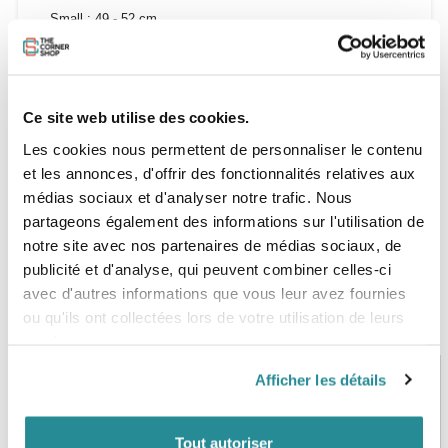
S
mall : 49 - 52 cm
Medium : 53 - 56 cm
Large : 57 - 59 cm
Ce site web utilise des cookies.
XLarge : 60 - 62 cm
Les cookies nous permettent de personnaliser le contenu
et les annonces, d'offrir des fonctionnalités relatives aux
médias sociaux et d'analyser notre trafic. Nous
partageons également des informations sur l'utilisation de
notre site avec nos partenaires de médias sociaux, de
publicité et d'analyse, qui peuvent combiner celles-ci
avec d'autres informations que vous leur avez fournies
ou qu'ils ont collectées lors de votre utilisation de leurs
services.
Afficher les détails
PAIEMENT SÉCURISÉ
STOCK EN TEMPS RÉEL
Tout autoriser
CB, VISA, Mastercard, ALMA
Plus de 5000 produits en stock