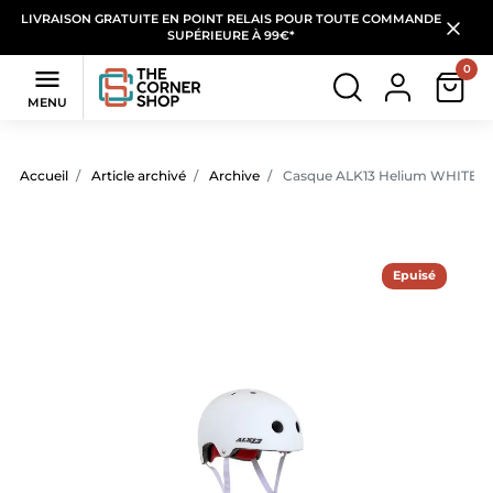
LIVRAISON GRATUITE EN POINT RELAIS POUR TOUTE COMMANDE
SUPÉRIEURE À 99€*
0

MENU
Accueil
Article archivé
Archive
Casque ALK13 Helium WHITE 
Epuisé