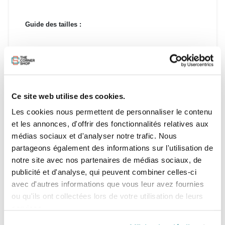
Guide des tailles :
MENS TOPS SIZING
XS
S
M
MENS BOTTOM SIZING
28
29
30
31
32
33
HEIGHT (CM)
168
171
173
176
178
181
CHEST
85
87.5
90
92.5
95
97.
Ce site web utilise des cookies.
WAIST
70
72.5
75
77.5
80
82.
Les cookies nous permettent de personnaliser le contenu
HIPS
85
87.5
90
92.5
95
97.
et les annonces, d'offrir des fonctionnalités relatives aux
médias sociaux et d'analyser notre trafic. Nous
partageons également des informations sur l'utilisation de
notre site avec nos partenaires de médias sociaux, de
publicité et d'analyse, qui peuvent combiner celles-ci
avec d'autres informations que vous leur avez fournies
ou qu'ils ont collectées lors de votre utilisation de leurs
services.