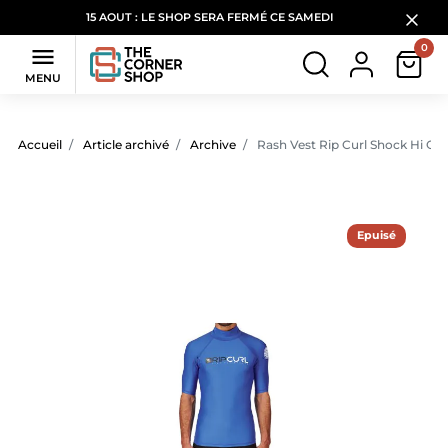
15 AOUT : LE SHOP SERA FERMÉ CE SAMEDI
0

MENU
Accueil
Article archivé
Archive
Rash Vest Rip Curl Shock Hi Coll
Epuisé