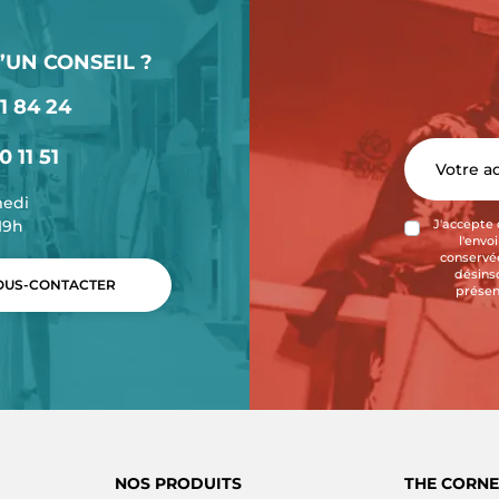
’UN CONSEIL ?
1 84 24
0 11 51
medi
-19h
J'accepte 
l'envo
conservée
désins
US-CONTACTER
présen
NOS PRODUITS
THE CORNE