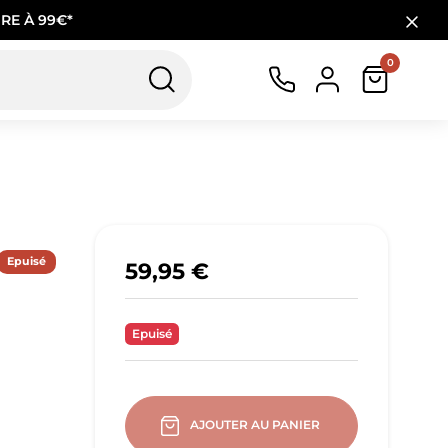
RE À 99€*
0
Epuisé
59,95 €
Epuisé
AJOUTER AU PANIER