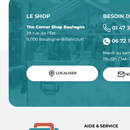
LE SHOP
BESOIN D
The Corner Shop Boulogne
01 47 3
28 rue de l'Est
92100 Boulogne-Billancourt
06 72 1
Mardi au sa
11h-13h / 14h
LOCALISER
NO
AIDE & SERVICE