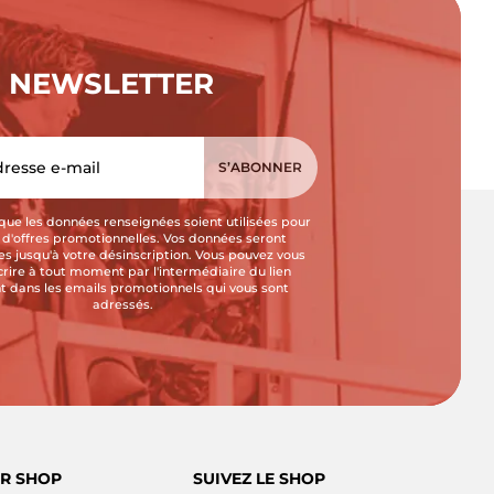
NEWSLETTER
que les données renseignées soient utilisées pour
i d'offres promotionnelles. Vos données seront
s jusqu'à votre désinscription. Vous pouvez vous
crire à tout moment par l'intermédiaire du lien
t dans les emails promotionnels qui vous sont
adressés.
R SHOP
SUIVEZ LE SHOP