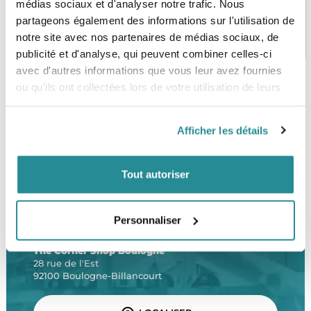
médias sociaux et d'analyser notre trafic. Nous
partageons également des informations sur l'utilisation de
PAIEMENT SÉCURISÉ
STOCK EN TEMPS RÉEL
notre site avec nos partenaires de médias sociaux, de
CB, VISA, Mastercard, ALMA
Plus de 5000 produits en stock
publicité et d'analyse, qui peuvent combiner celles-ci
avec d'autres informations que vous leur avez fournies
ou qu'ils ont collectées lors de votre utilisation de leurs
services.
SERVICE CLIENT
FRAIS DE PORT OFFERTS
Une équipe de passionnés
À partir de 99€ d’achat*
Afficher les détails
Tout autoriser
Personnaliser
LE SHOP
The Corner Shop Boulogne
28 rue de l'Est
92100 Boulogne-Billancourt