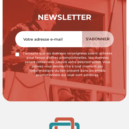
NEWSLETTER
J'accepte que les données renseignées soient utilisées
pour l'envoi d'offres promotionnelles. Vos données
seront conservées jusqu'à votre désinscription. Vous
pouvez vous désinscrire à tout moment par
l'intermédiaire du lien présent dans les emails
promotionnels qui vous sont adressés.