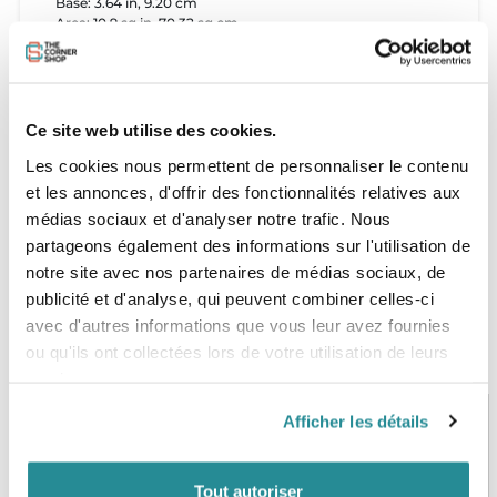
Base: 3.64 in, 9.20 cm
Area: 10.9 sq in, 70.32 sq cm
Base Depth: 1/2 & 3/4 in
Le tarif affiché correspond au prix de vente d'un set
Ce site web utilise des cookies.
"quad" complet de
4 dérives
pour boitier futures.
Les cookies nous permettent de personnaliser le contenu
et les annonces, d'offrir des fonctionnalités relatives aux
médias sociaux et d'analyser notre trafic. Nous
partageons également des informations sur l'utilisation de
notre site avec nos partenaires de médias sociaux, de
publicité et d'analyse, qui peuvent combiner celles-ci
avec d'autres informations que vous leur avez fournies
ou qu'ils ont collectées lors de votre utilisation de leurs
services.
Afficher les détails
PAIEMENT SÉCURISÉ
STOCK EN TEMPS RÉEL
Tout autoriser
CB, VISA, Mastercard, ALMA
Plus de 5000 produits en stock