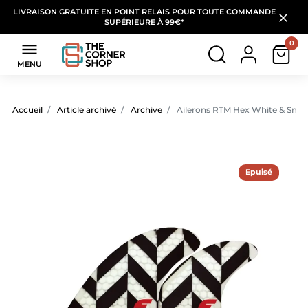
LIVRAISON GRATUITE EN POINT RELAIS POUR TOUTE COMMANDE
SUPÉRIEURE À 99€*
0

MENU
Accueil
Article archivé
Archive
Ailerons RTM Hex White & Smo
Epuisé