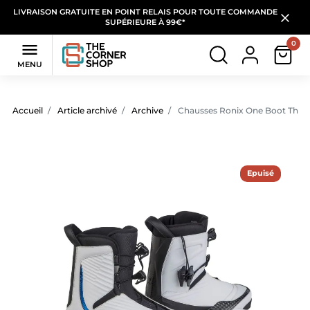
LIVRAISON GRATUITE EN POINT RELAIS POUR TOUTE COMMANDE
SUPÉRIEURE À 99€*
0

MENU
Accueil
Article archivé
Archive
Chausses Ronix One Boot Thro
Epuisé