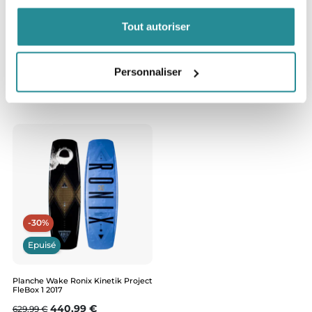
Epuisé
Tout autoriser
Planche Wake Ronix Kinetik Project
FleBox 2 2017
Personnaliser
Prix de base
Prix
440,99 €
629,99 €
-30%
Epuisé
Planche Wake Ronix Kinetik Project
FleBox 1 2017
Prix de base
Prix
440,99 €
629,99 €