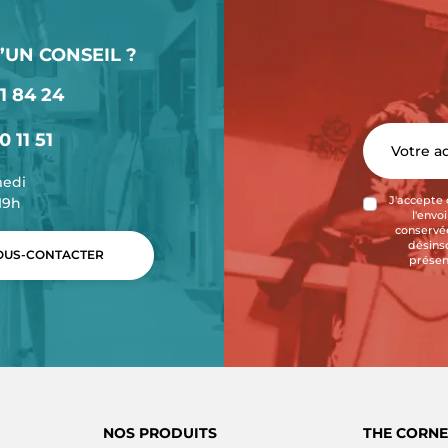
’UN CONSEIL ?
1 84 24
0 11 51
medi
-19h
J'accepte 
l'envo
conservée
désins
US-CONTACTER
présen
NOS PRODUITS
THE CORNE