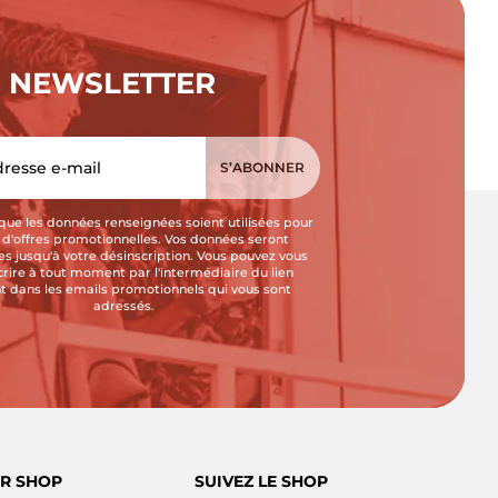
NEWSLETTER
que les données renseignées soient utilisées pour
i d'offres promotionnelles. Vos données seront
s jusqu'à votre désinscription. Vous pouvez vous
crire à tout moment par l'intermédiaire du lien
t dans les emails promotionnels qui vous sont
adressés.
R SHOP
SUIVEZ LE SHOP