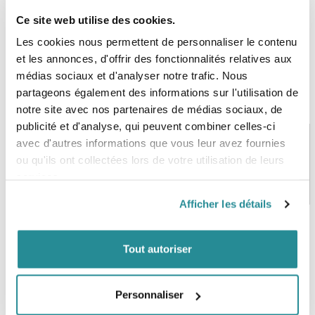
Ce site web utilise des cookies.
Les cookies nous permettent de personnaliser le contenu
et les annonces, d'offrir des fonctionnalités relatives aux
médias sociaux et d'analyser notre trafic. Nous
partageons également des informations sur l'utilisation de
notre site avec nos partenaires de médias sociaux, de
publicité et d'analyse, qui peuvent combiner celles-ci
avec d'autres informations que vous leur avez fournies
ou qu'ils ont collectées lors de votre utilisation de leurs
PAIEMENT SÉCURISÉ
STOCK EN TEMPS RÉEL
services.
CB, VISA, Mastercard, ALMA
Plus de 5000 produits en stock
Afficher les détails
Tout autoriser
SERVICE CLIENT
FRAIS DE PORT OFFERTS
Une équipe de passionnés
À partir de 99€ d’achat*
Personnaliser