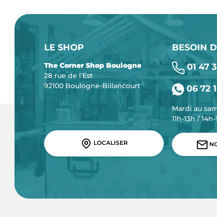
LE SHOP
BESOIN D
The Corner Shop Boulogne
01 47 3
28 rue de l'Est
92100 Boulogne-Billancourt
06 72 1
Mardi au sa
11h-13h / 14h
LOCALISER
NO