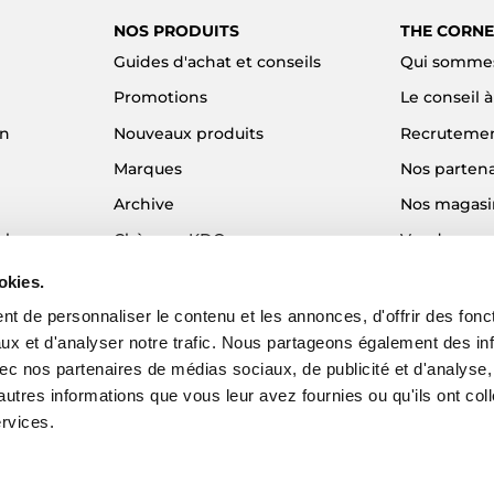
NOS PRODUITS
THE CORNE
Guides d'achat et conseils
Qui sommes
Promotions
Le conseil 
on
Nouveaux produits
Recruteme
Marques
Nos partena
Archive
Nos magasi
el
Chèques KDO
Vendre son
Idées cadeaux
Alma - Paie
okies.
Blog
t de personnaliser le contenu et les annonces, d'offrir des fonct
ux et d'analyser notre trafic. Nous partageons également des in
 avec nos partenaires de médias sociaux, de publicité et d'analyse
autres informations que vous leur avez fournies ou qu'ils ont col
ervices.
EZY - Agence web e-commerce
© 2026 The Corner Shop. Tous droits réser