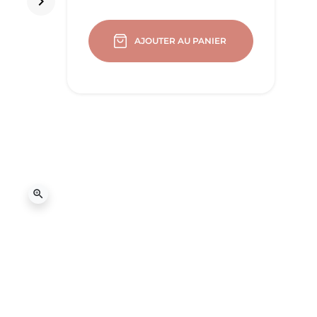
keyboard_arrow_right
Suivant
AJOUTER AU PANIER
zoom_in