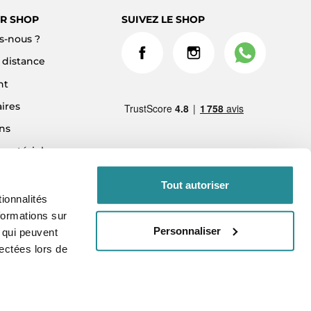
R SHOP
SUIVEZ LE SHOP
-nous ?
à distance
nt
ires
ns
 matériel
ment 3x sans frais
Tout autoriser
ionnalités
formations sur
Personnaliser
, qui peuvent
lectées lors de
vés.