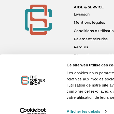
AIDE & SERVICE
Livraison
Mentions légales
Conditions d'utilisati
Paiement sécurisé
Retours
Réparation de matéri
Détaxe - Tax Refund
Ce site web utilise des co
Garantie & SAV
Les cookies nous permetten
relatives aux médias socia
Plan du site
l'utilisation de notre site
Mon compte
combiner celles-ci avec d'
Nous contacter
votre utilisation de leurs s
Afficher les détails
WE