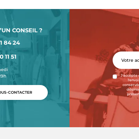
’UN CONSEIL ?
1 84 24
0 11 51
medi
-19h
J'accepte 
l'envo
conservée
désins
US-CONTACTER
présen