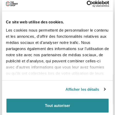
HEIGHT (CM)
168
171
173
176
178
181
CHEST
85
87.5
90
92.5
95
97.
WAIST
70
72.5
75
77.5
80
82.
HIPS
85
87.5
90
92.5
95
97.
Ce site web utilise des cookies.
Les cookies nous permettent de personnaliser le contenu
et les annonces, d'offrir des fonctionnalités relatives aux
médias sociaux et d'analyser notre trafic. Nous
partageons également des informations sur l'utilisation de
notre site avec nos partenaires de médias sociaux, de
publicité et d'analyse, qui peuvent combiner celles-ci
avec d'autres informations que vous leur avez fournies
ou qu'ils ont collectées lors de votre utilisation de leurs
services.
Afficher les détails
PAIEMENT SÉCURISÉ
STOCK EN TEMPS RÉEL
CB, VISA, Mastercard, ALMA
Plus de 5000 produits en stock
Tout autoriser