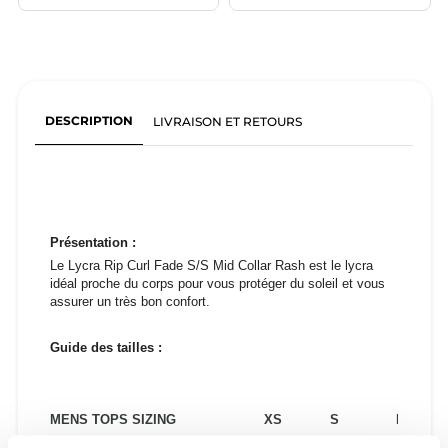
DESCRIPTION
LIVRAISON ET RETOURS
Présentation :
Le Lycra Rip Curl Fade S/S Mid Collar Rash est le lycra
idéal proche du corps pour vous protéger du soleil et vous
assurer un très bon confort.
Guide des tailles :
MENS TOPS SIZING
XS
S
M
MENS BOTTOM SIZING
28
29
30
31
32
33