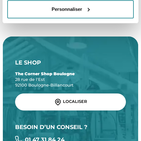
Personnaliser
SERVICE CLIENT
FRAIS DE PORT OFFERTS
Une équipe de passionnés
À partir de 99€ d’achat*
LE SHOP
The Corner Shop Boulogne
28 rue de l'Est
92100 Boulogne-Billancourt
LOCALISER
BESOIN D’UN CONSEIL ?
01 47 31 84 24