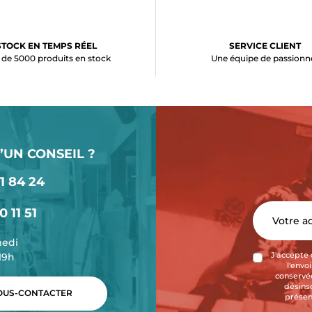
STOCK EN TEMPS RÉEL
SERVICE CLIENT
 de 5000 produits en stock
Une équipe de passionn
’UN CONSEIL ?
1 84 24
0 11 51
medi
-19h
J'accepte 
l'envo
conservée
désins
US-CONTACTER
présen