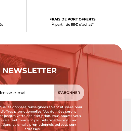
FRAIS DE PORT OFFERTS
és
À partir de 99€ d’achat*
NEWSLETTER
que les données renseignées soient utilisées pour
i d'offres promotionnelles. Vos données seront
s jusqu'à votre désinscription. Vous pouvez vous
crire à tout moment par l'intermédiaire du lien
t dans les emails promotionnels qui vous sont
adressés.