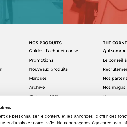
NOS PRODUITS
THE CORNE
Guides d'achat et conseils
Qui sommes
Promotions
Le conseil 
on
Nouveaux produits
Recruteme
Marques
Nos partena
Archive
Nos magasi
el
Chèques KDO
Vendre son
Idées cadeaux
Alma - Paie
okies.
Blog
t de personnaliser le contenu et les annonces, d'offrir des fonct
ux et d'analyser notre trafic. Nous partageons également des in