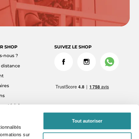
R SHOP
SUIVEZ LE SHOP
-nous ?
à distance
nt
ires
ns
 matériel
ment 3x sans frais
Tout autoriser
ionnalités
formations sur