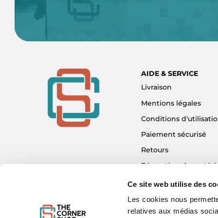
AIDE & SERVICE
Livraison
Mentions légales
Conditions d'utilisati
Paiement sécurisé
Retours
Réparation de matéri
Détaxe - Tax Refund
Ce site web utilise des co
Garantie & SAV
Les cookies nous permetten
relatives aux médias socia
Plan du site