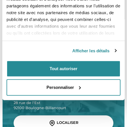
partageons également des informations sur l'utilisation de
PAIEMENT SÉCURISÉ
STOCK EN TEMPS RÉEL
CB, VISA, Mastercard, ALMA
Plus de 5000 produits en stock
notre site avec nos partenaires de médias sociaux, de
publicité et d'analyse, qui peuvent combiner celles-ci
avec d'autres informations que vous leur avez fournies
ou qu'ils ont collectées lors de votre utilisation de leurs
services.
SERVICE CLIENT
FRAIS DE PORT OFFERTS
Une équipe de passionnés
À partir de 99€ d’achat*
Afficher les détails
Tout autoriser
LE SHOP
Personnaliser
The Corner Shop Boulogne
28 rue de l'Est
92100 Boulogne-Billancourt
LOCALISER