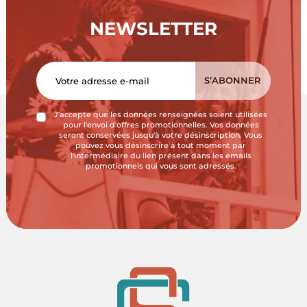
NEWSLETTER
J'accepte que les données renseignées soient utilisées
pour l'envoi d'offres promotionnelles. Vos données
seront conservées jusqu'à votre désinscription. Vous
pouvez vous désinscrire à tout moment par
l'intermédiaire du lien présent dans les emails
promotionnels qui vous sont adressés.