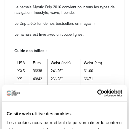
Le harnais Mystic Drip 2016 convient pour tous les types de
navigation, freestyle, wave, freeride.
Le Drip a été l'un de nos bestsellers en magasin.
Le harnais est livré avec un coupe lignes.
Guide des tailles :
USA
Euro
Waist (inch)
Waist (cm)
XXS
36/38
24"-26"
61-66
XS
40/42
26"-28"
66-71
S
44/46
28"-30"
71-76
M
48/50
30"-32"
76-81
L
50/52
32"-34"
81-86
XL
54/56
34"-36"
86-91
Ce site web utilise des cookies.
XXL
56/58
36"-38"
91-97
Les cookies nous permettent de personnaliser le contenu