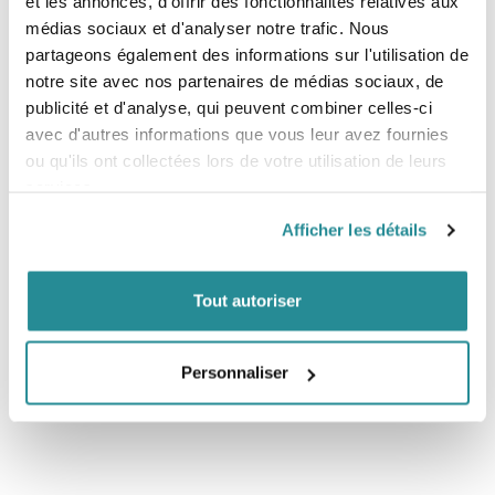
et les annonces, d'offrir des fonctionnalités relatives aux
médias sociaux et d'analyser notre trafic. Nous
Caractéristiques :
partageons également des informations sur l'utilisation de
Anatomical backplate
notre site avec nos partenaires de médias sociaux, de
3D contoured neoprene interior
publicité et d'analyse, qui peuvent combiner celles-ci
Comfortable foam panels
avec d'autres informations que vous leur avez fournies
Soft neoprene edges
Non-slip print
ou qu'ils ont collectées lors de votre utilisation de leurs
HP system included
services.
Multi hook | clickerbar 3.0 | 2 point fixation
Spreader down system
Afficher les détails
Spreaderbar protector
Battle belt waist closure
Tout autoriser
Personnaliser