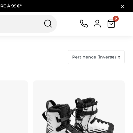
RE À 99€*
0