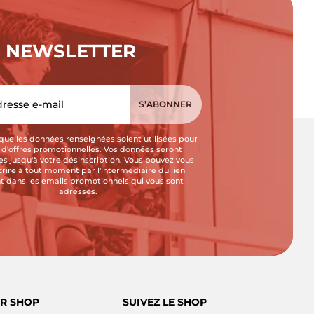
NEWSLETTER
que les données renseignées soient utilisées pour
i d'offres promotionnelles. Vos données seront
s jusqu'à votre désinscription. Vous pouvez vous
crire à tout moment par l'intermédiaire du lien
t dans les emails promotionnels qui vous sont
adressés.
R SHOP
SUIVEZ LE SHOP