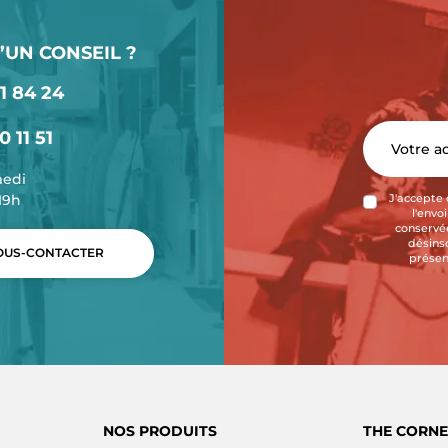
’UN CONSEIL ?
1 84 24
0 11 51
medi
-19h
J'accepte 
l'envo
conservée
désins
US-CONTACTER
présen
NOS PRODUITS
THE CORNE