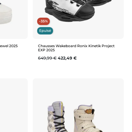
-35%
Epuisé
Jewel 2025
Chausses Wakeboard Ronix Kinetik Project
EXP 2025
Prix de base
Prix
649,99 €
422,49 €
Aperçu rapide
37.5)