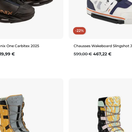
-22%
nix One Carbitex 2025
Chausses Wakeboard Slingshot 
se
rix
Prix de base
Prix
19,99 €
599,00 €
467,22 €
Aperçu rapide
Aperçu rapide
9 (42)
6 (36)
8 (38.5)
7 (