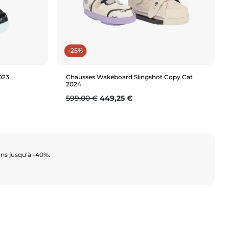
-25%
023
Chausses Wakeboard Slingshot Copy Cat
2024
Prix de base
Prix
599,00 €
449,25 €
Aperçu rapide
7 (37.5)
ons jusqu'à -40%.