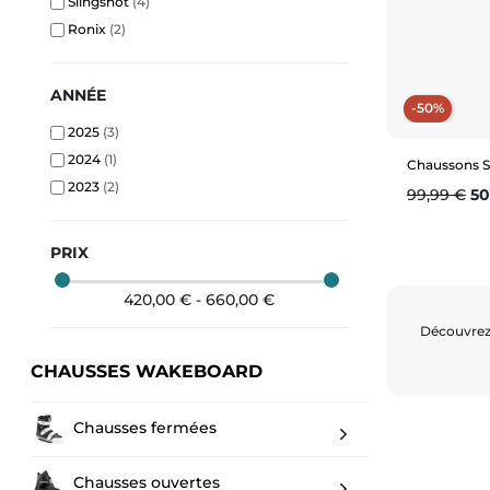
Slingshot
(4)
Ronix
(2)
ANNÉE
-50%
2025
(3)
2024
(1)
Chaussons S
2023
(2)
Prix de ba
Pr
99,99 €
50
PRIX
420,00 € - 660,00 €
Découvrez 
CHAUSSES WAKEBOARD
Chausses fermées
Chausses ouvertes