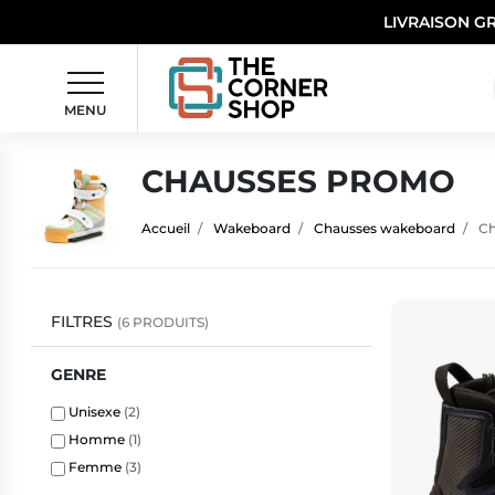
LIVRAISON G
MENU
CHAUSSES PROMO
Accueil
Wakeboard
Chausses wakeboard
Ch
FILTRES
(6 PRODUITS)
GENRE
Unisexe
(2)
Homme
(1)
Femme
(3)