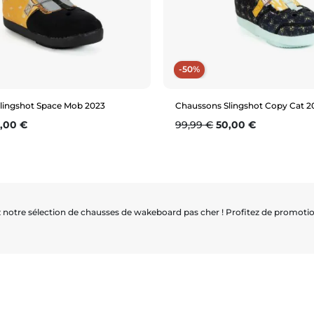
-50%
lingshot Space Mob 2023
Chaussons Slingshot Copy Cat 2
se
ix
Prix de base
Prix
,00 €
99,99 €
50,00 €
Aperçu rapide
Aperçu rapide
6 (38)
8 (38.5)
7 (37.5)
notre sélection de chausses de wakeboard pas cher ! Profitez de promoti