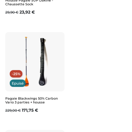
Housse Pagaie SUP Dakine -
Chaussette Sock
Prix de base
Prix
23,92 €
29,90 €
-25%
Epuisé
Pagaie Blackwings 50% Carbon
Vario 3 parties + housse
Prix de base
Prix
171,75 €
229,00 €