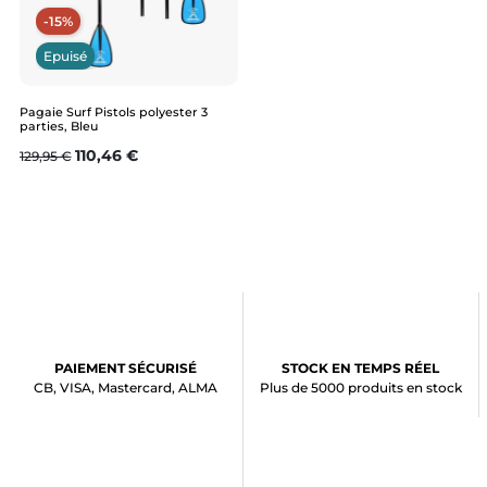
-15%
Epuisé
Pagaie Surf Pistols polyester 3
parties, Bleu
Prix de base
Prix
110,46 €
129,95 €
PAIEMENT SÉCURISÉ
STOCK EN TEMPS RÉEL
CB, VISA, Mastercard, ALMA
Plus de 5000 produits en stock