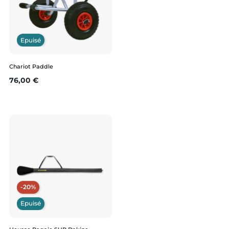
Epuisé
Chariot Paddle
Prix
76,00 €
-20%
Epuisé