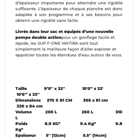
d’épaisseur importante pour atteindre une rigidité
suffisante. L’épaisseur de chaque planche est donc
adaptée à son programme et à ses besoins pour
obtenir une rigidité sans faille.
Livrés dans leur sac et équipés d’une nouvelle
pompe double action
pour un gonflage facile et
rapide, les SUP F-ONE MATIRA sont tout
simplement la meilleure façon d’aller explorer et
apprécier toutes les étendues d’eau autour de vous.
Taille 9’0'' x 32'' 10'0'’ x 32'
10'6’’ x 33''
Dimensions 275 X 81 CM 305 x 81 cm
320 x 84 cm
Volume 200 L 260 L 310
L
Poids 8.9 KG* 9.4 Kg* 9.8
Kg*
Epaisseur 5'' (12cm) 5.5'' (14cm)