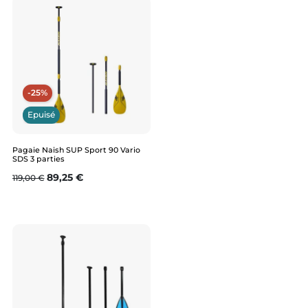
-25%
Epuisé
Pagaie Naish SUP Sport 90 Vario
SDS 3 parties
Prix de base
Prix
89,25 €
119,00 €