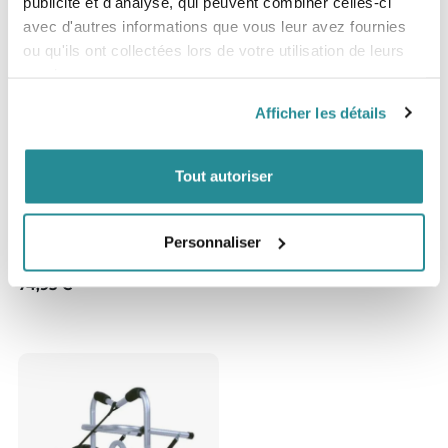
publicité et d'analyse, qui peuvent combiner celles-ci
avec d'autres informations que vous leur avez fournies
ou qu'ils ont collectées lors de votre utilisation de leurs
services.
Afficher les détails
Tout autoriser
Epuisé
Personnaliser
Dakine Waterman Hydration
Prix
74,95 €