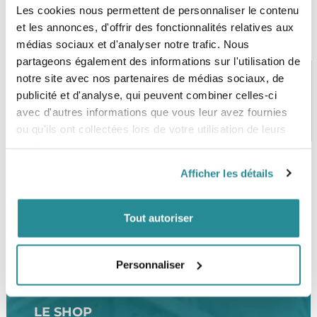
Les cookies nous permettent de personnaliser le contenu
et les annonces, d'offrir des fonctionnalités relatives aux
médias sociaux et d'analyser notre trafic. Nous
partageons également des informations sur l'utilisation de
notre site avec nos partenaires de médias sociaux, de
publicité et d'analyse, qui peuvent combiner celles-ci
PAIEMENT SÉCURISÉ
STOCK EN TEMPS RÉEL
avec d'autres informations que vous leur avez fournies
CB, VISA, Mastercard, ALMA
Plus de 5000 produits en stock
ou qu'ils ont collectées lors de votre utilisation de leurs
services.
Afficher les détails
SERVICE CLIENT
FRAIS DE PORT OFFERTS
Une équipe de passionnés
À partir de 99€ d’achat*
Tout autoriser
Personnaliser
LE SHOP