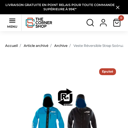
LIVRAISON GRATUITE EN POINT RELAIS POUR TOUTE COMMANDE
SUPÉRIEURE À 99€*
0

MENU
Accueil
Article archivé
Archive
Veste Réversible Strap Soöruz
Epuisé