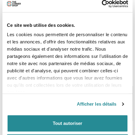
Veste longue réversible à capuche en néoprène 2 mm.
Poches plaquées zippées à l'extérieur.
Ce site web utilise des cookies.
Les cookies nous permettent de personnaliser le contenu
et les annonces, d'offrir des fonctionnalités relatives aux
médias sociaux et d'analyser notre trafic. Nous
partageons également des informations sur l'utilisation de
notre site avec nos partenaires de médias sociaux, de
publicité et d'analyse, qui peuvent combiner celles-ci
avec d'autres informations que vous leur avez fournies
ou qu'ils ont collectées lors de votre utilisation de leurs
services.
Afficher les détails
PAIEMENT SÉCURISÉ
STOCK EN TEMPS RÉEL
CB, VISA, Mastercard, ALMA
Plus de 5000 produits en stock
Tout autoriser