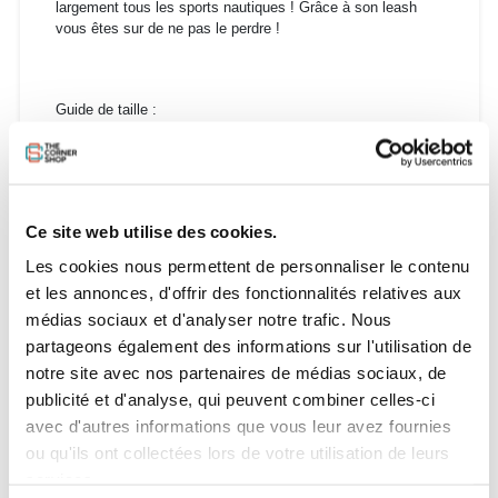
largement tous les sports nautiques ! Grâce à son leash
vous êtes sur de ne pas le perdre !
Guide de taille :
Taille
Tour de tête
Longueur
Largeur
XS
54cm
19,7cm
14,8cm
Ce site web utilise des cookies.
S
56cm
20,0cm
15,1cm
M
58cm
20,6cm
15,6cm
Les cookies nous permettent de personnaliser le contenu
L
60cm
21,0cm
16,15cm
et les annonces, d'offrir des fonctionnalités relatives aux
XL
61cm
21,2cm
16,4cm
médias sociaux et d'analyser notre trafic. Nous
XXL
62cm
21,4cm
16,6cm
partageons également des informations sur l'utilisation de
notre site avec nos partenaires de médias sociaux, de
publicité et d'analyse, qui peuvent combiner celles-ci
avec d'autres informations que vous leur avez fournies
ou qu'ils ont collectées lors de votre utilisation de leurs
services.