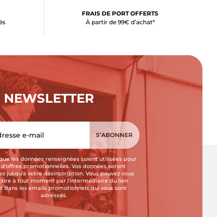
FRAIS DE PORT OFFERTS
és
À partir de 99€ d’achat*
NEWSLETTER
que les données renseignées soient utilisées pour
i d'offres promotionnelles. Vos données seront
s jusqu'à votre désinscription. Vous pouvez vous
crire à tout moment par l'intermédiaire du lien
t dans les emails promotionnels qui vous sont
adressés.