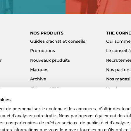
NOS PRODUITS
THE CORNE
Guides d'achat et conseils
Qui sommes
Promotions
Le conseil 
on
Nouveaux produits
Recruteme
Marques
Nos partena
Archive
Nos magasi
el
Chèques KDO
Vendre son
Idées cadeaux
Alma - Paie
okies.
Blog
t de personnaliser le contenu et les annonces, d'offrir des fonct
ux et d'analyser notre trafic. Nous partageons également des in
 avec nos partenaires de médias sociaux, de publicité et d'analyse
autres informations que vous leur avez fournies ou qu'ils ont col