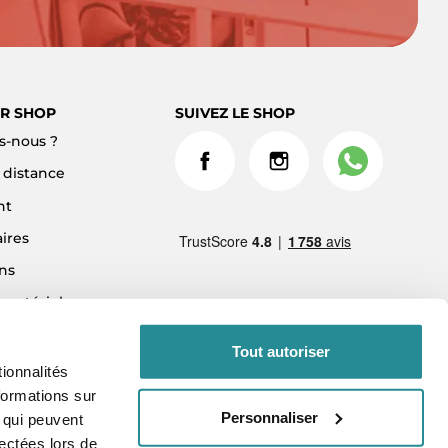
R SHOP
SUIVEZ LE SHOP
-nous ?
à distance
nt
ires
ns
 matériel
ment 3x sans frais
Tout autoriser
ionnalités
formations sur
Personnaliser
, qui peuvent
lectées lors de