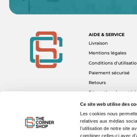
AIDE & SERVICE
Livraison
Mentions légales
Conditions d'utilisati
Paiement sécurisé
Retours
Réparation de matéri
Détaxe - Tax Refund
Ce site web utilise des co
Garantie & SAV
Les cookies nous permetten
relatives aux médias socia
Plan du site
l'utilisation de notre site
Mon compte
combiner celles-ci avec d'