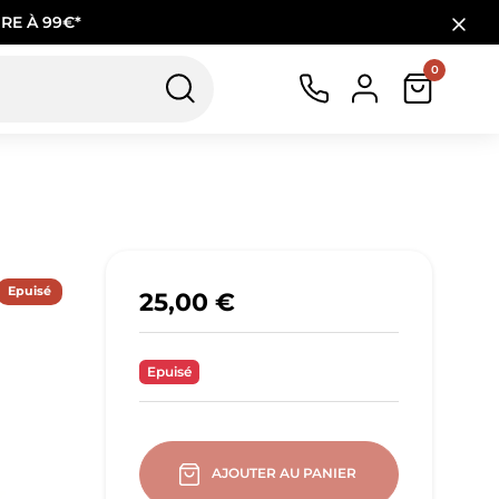
RE À 99€*
0
Epuisé
25,00 €
Epuisé
AJOUTER AU PANIER