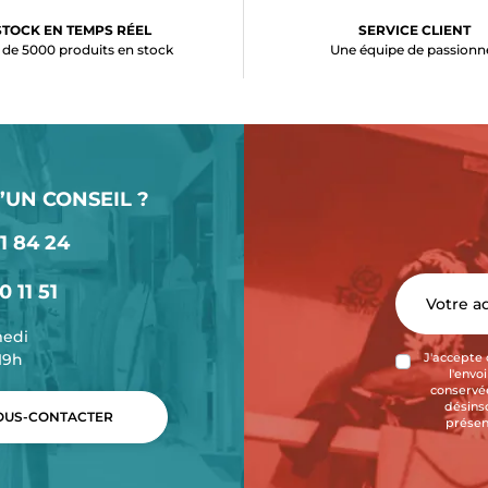
STOCK EN TEMPS RÉEL
SERVICE CLIENT
 de 5000 produits en stock
Une équipe de passionn
’UN CONSEIL ?
1 84 24
0 11 51
medi
-19h
J'accepte 
l'envo
conservée
désins
US-CONTACTER
présen