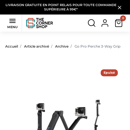
LIVRAISON GRATUITE EN POINT RELAIS POUR TOUTE COMMANDE
SUPÉRIEURE À 99€*
0

MENU
Accueil
Article archivé
Archive
Go Pro Perche 3-Way Grip
Epuisé