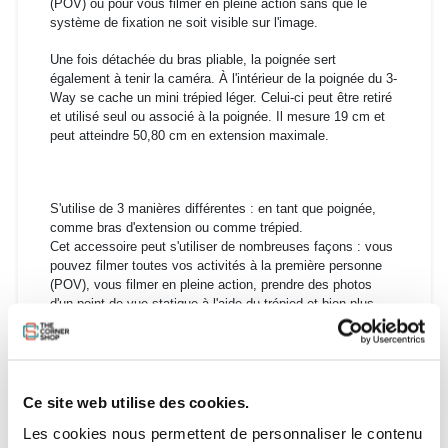
(POV) ou pour vous filmer en pleine action sans que le
système de fixation ne soit visible sur l'image.
Une fois détachée du bras pliable, la poignée sert
également à tenir la caméra. À l'intérieur de la poignée du 3-
Way se cache un mini trépied léger. Celui-ci peut être retiré
et utilisé seul ou associé à la poignée. Il mesure 19 cm et
peut atteindre 50,80 cm en extension maximale.
S'utilise de 3 manières différentes : en tant que poignée,
comme bras d'extension ou comme trépied.
Cet accessoire peut s'utiliser de nombreuses façons : vous
pouvez filmer toutes vos activités à la première personne
(POV), vous filmer en pleine action, prendre des photos
d'un point de vue statique à l'aide du trépied et bien plus.
Le bras est flexible, ce qui vous permet de filmer vous-
même vos exploits sans que le système de fixation ne soit
visible sur l'image.
Utilisez le bras et la poignée comme système de fixation
pour tube pour enregistrer des vidéos POV et vous filmer en
Ce site web utilise des cookies.
pleine action.
Les cookies nous permettent de personnaliser le contenu
La poignée peut être détachée du bras et utilisée pour tenir