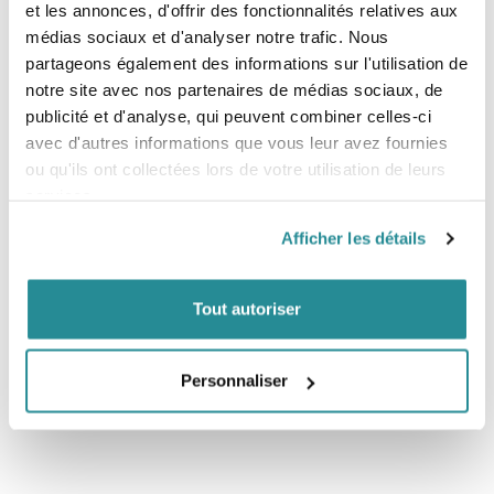
la caméra à la main.
et les annonces, d'offrir des fonctionnalités relatives aux
Le trépied amovible se place facilement à l'intérieur de la
médias sociaux et d'analyser notre trafic. Nous
poignée.
partageons également des informations sur l'utilisation de
Le mini trépied léger peut être utilisé seul ou associé à la
notre site avec nos partenaires de médias sociaux, de
poignée.
Étanche : s'utilise aussi bien dans l'eau que hors de l'eau.
publicité et d'analyse, qui peuvent combiner celles-ci
Il mesure 19 cm et peut atteindre 50,80 cm en extension
avec d'autres informations que vous leur avez fournies
maximale.
ou qu'ils ont collectées lors de votre utilisation de leurs
services.
Compatibilité :
Afficher les détails
Toutes les caméras GoPro
Tout autoriser
Personnaliser