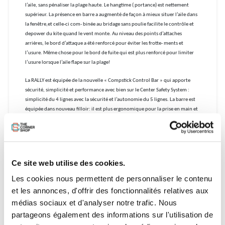
l’aile, sans pénaliser la plage haute. Le hangtime ( portance) est nettement
supérieur. La présence en barre a augmenté de façon à mieux situer l’aile dans
la fenêtre,et celle
-
ci com- binée au bridage sans poulie facilite le contrôle et
depower du kite quand le vent monte. Au niveau des points d’attaches
arrières, le bord d’attaque a été renforcé pour éviter les frotte- ments et
l’usure. Même chose pour le bord de fuite qui est plus renforcé pour limiter
l’usure lorsque l’aile flape sur la plage!
La RALLY est équipée de la nouvelle « Compstick Control Bar » qui apporte
sécurité, simplicité et performance avec bien sur le Center Safety System :
simplicité du 4 lignes avec la sécurité et l’autonomie du 5 lignes. La barre est
équipée dans nouveau filloir: il est plus ergonomique pour la prise en main et
il permet au bout de borde choque de coulisser plus facilement. Le diamètre
de la barre est plus fin et celle
-
ci est équipée d’un nouveau grip plus doux que
sur l’ancienne version.
Toutes les tailles de cette Rally 2015 ont été développé et optimisé avec la
Ce site web utilise des cookies.
barre 20'/23 m c'est à dire 55cm avec 23 mètres de longueur de ligne.
Les cookies nous permettent de personnaliser le contenu
Vous pouvez donc avoir une seule barre pour votre quiver de 2 ou 3 kites!
et les annonces, d'offrir des fonctionnalités relatives aux
médias sociaux et d'analyser notre trafic. Nous
Chaque taille est développée indépendamment cela garantie le même feeling
et les même qualités de vole entre toutes les surfaces. On passe d'une taille à
partageons également des informations sur l'utilisation de
l'autre sans temps d'adapta- tion!