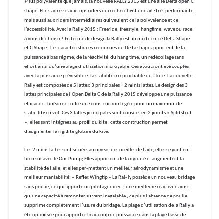
P
lus polyvalente que jamais, la nouvelle RALLY 2015 est une aile Delta open C
shape. Elle s’adresse aux tops riders qui recherchent une aile très performante,
mais aussi aux riders intermédiaires qui veulent de la polyvalence et de
l’accessibilité. Avec la Rally 2015 : Freeride, freestyle, hangtime, wave ou race
à vous de choisir ! En terme de design la Rally est un mixte entre Delta Shape
et C Shape : Les caractéristiques reconnues du Delta shape apportent de la
puissance à bas régime, de la réactivité, du hang time, un redécollage sans
effort ainsi qu’une plage d’utilisation incroyable. Ces atouts ont été couplés
avec la puissance prévisible et la stabilité irréprochable du C kite. La nouvelle
Rally est composée de 5 lattes: 3 principales + 2 minis lattes. Le design des 3
lattes principales de l’Open Delta C de la Rally 2015 développe une puissance
efficace et linéaire et offre une construction légère pour un maximum de
stabi- lité en vol. Ces 3 lattes principales sont cousues en 2 points « Splitstrut
», elles sont intégrées au profil du kite ; cette construction permet
d’augmenter la rigidité globale du kite.
Les 2 minis lattes sont situées au niveau des oreilles de l’aile, elles se gonflent
bien sur avec le One Pump; Elles apportent de la rigidité et augmentent la
stabilité de l’aile, et elles per- mettent un meilleur aérodynamisme et une
meilleur maniabilité: « Reflex Wingtip » La Ral- ly possède un nouveau bridage
sans poulie, ce qui apporte un pilotage direct, une meilleure réactivité ainsi
qu’une capacité à remonter au vent inégalable ; de plus l’absence de poulie
supprime complètement l’usure du bridage. La plage d’utilisation de la Rally a
été optimisée pour apporter beaucoup de puissance dans la plage basse de