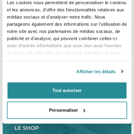
Les cookies nous permettent de personnaliser le contenu
et les annonces, d'offrir des fonctionnalités relatives aux
médias sociaux et d'analyser notre trafic. Nous
partageons également des informations sur l'utilisation de
notre site avec nos partenaires de médias sociaux, de
publicité et d'analyse, qui peuvent combiner celles-ci
PAIEMENT SÉCURISÉ
STOCK EN TEMPS RÉEL
avec d'autres informations que vous leur avez fournies
CB, VISA, Mastercard, ALMA
Plus de 5000 produits en stock
ou qu'ils ont collectées lors de votre utilisation de leurs
services.
Afficher les détails
SERVICE CLIENT
FRAIS DE PORT OFFERTS
Une équipe de passionnés
À partir de 99€ d’achat*
Tout autoriser
Personnaliser
LE SHOP