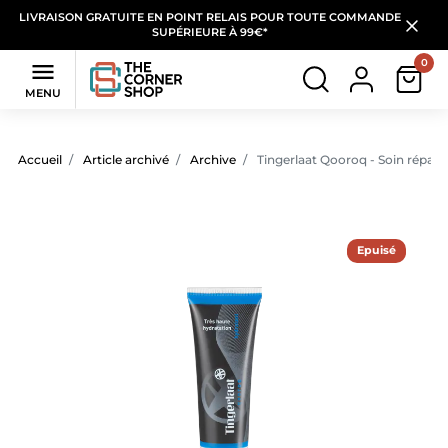
LIVRAISON GRATUITE EN POINT RELAIS POUR TOUTE COMMANDE
SUPÉRIEURE À 99€*
0

MENU
Accueil
Article archivé
Archive
Tingerlaat Qooroq - Soin réparat
Epuisé