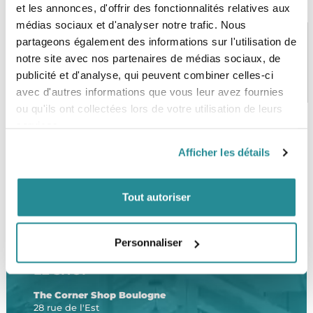
et les annonces, d'offrir des fonctionnalités relatives aux
médias sociaux et d'analyser notre trafic. Nous
partageons également des informations sur l'utilisation de
notre site avec nos partenaires de médias sociaux, de
PAIEMENT SÉCURISÉ
STOCK EN TEMPS RÉEL
publicité et d'analyse, qui peuvent combiner celles-ci
CB, VISA, Mastercard, ALMA
Plus de 5000 produits en stock
avec d'autres informations que vous leur avez fournies
ou qu'ils ont collectées lors de votre utilisation de leurs
services.
Afficher les détails
SERVICE CLIENT
FRAIS DE PORT OFFERTS
Une équipe de passionnés
À partir de 99€ d’achat*
Tout autoriser
Personnaliser
LE SHOP
The Corner Shop Boulogne
28 rue de l'Est