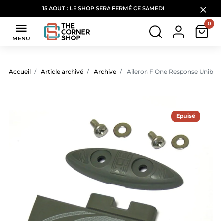
15 AOUT : LE SHOP SERA FERMÉ CE SAMEDI
0

MENU
Accueil
Article archivé
Archive
Aileron F One Response Unibox,
Epuisé