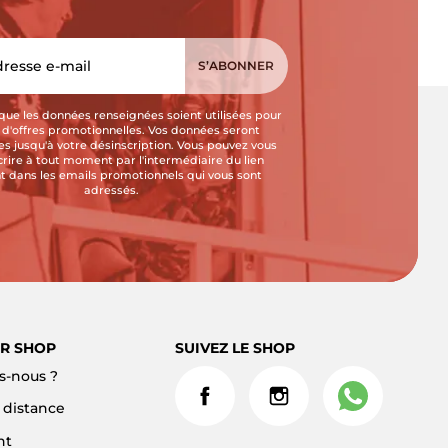
que les données renseignées soient utilisées pour
i d'offres promotionnelles. Vos données seront
s jusqu'à votre désinscription. Vous pouvez vous
crire à tout moment par l'intermédiaire du lien
t dans les emails promotionnels qui vous sont
adressés.
R SHOP
SUIVEZ LE SHOP
-nous ?
à distance
nt