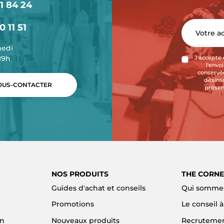
1 84 24
0 11 51
medi
-19h
J'accepte 
l'envo
conservée
désins
US-CONTACTER
présen
NOS PRODUITS
THE CORNE
Guides d'achat et conseils
Qui sommes
Promotions
Le conseil 
on
Nouveaux produits
Recruteme