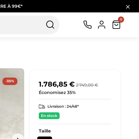
RE À 99€*
0
-35%
1.786,85 €
2 749,00 €
Économisez 35%
Livraison :
24/48*
En stock
Taille