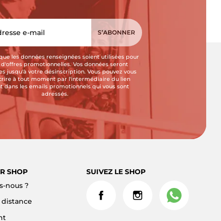
que les données renseignées soient utilisées pour
i d'offres promotionnelles. Vos données seront
s jusqu'à votre désinscription. Vous pouvez vous
crire à tout moment par l'intermédiaire du lien
t dans les emails promotionnels qui vous sont
adressés.
R SHOP
SUIVEZ LE SHOP
-nous ?
à distance
nt