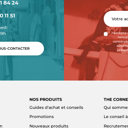
1 84 24
0 11 51
medi
-19h
J'accepte 
l'envo
conservée
désins
US-CONTACTER
présen
NOS PRODUITS
THE CORNE
Guides d'achat et conseils
Qui sommes
Promotions
Le conseil 
on
Nouveaux produits
Recruteme