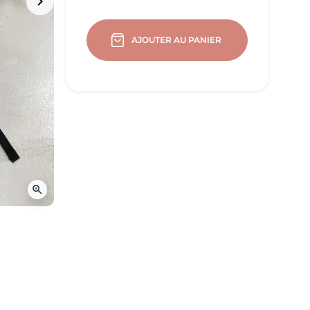
keyboard_arrow_right
Suivant
AJOUTER AU PANIER
zoom_in