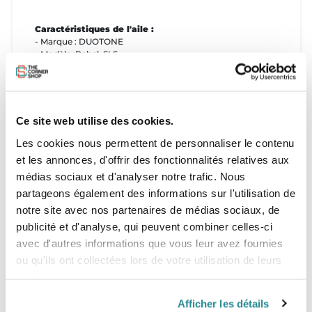
Caractéristiques de l'aile :
- Marque : DUOTONE
- Modèle :Rebel SLS
- Année : 2023
- Taille : 7m
-
État de l'aile :
Ce site web utilise des cookies.
- État général : bon état
Les cookies nous permettent de personnaliser le contenu
- Nombre de réparations : 2 (voir photos)
et les annonces, d'offrir des fonctionnalités relatives aux
Aile livrée avec :
médias sociaux et d'analyser notre trafic. Nous
- Sac de transport : OUI
partageons également des informations sur l'utilisation de
notre site avec nos partenaires de médias sociaux, de
publicité et d'analyse, qui peuvent combiner celles-ci
avec d'autres informations que vous leur avez fournies
ou qu'ils ont collectées lors de votre utilisation de leurs
services.
Afficher les détails