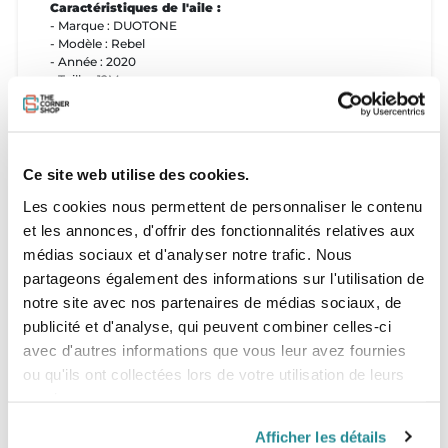
Caractéristiques de l'aile :
- Marque : DUOTONE
- Modèle : Rebel
- Année : 2020
- Taille : 12M
- Couleur : Rouge
Etat de l'aile : bon état
- Nombre de réparations : 2 réparations (voir photos)
Ce site web utilise des cookies.
Aile livrée avec :
Les cookies nous permettent de personnaliser le contenu
- Sac de transport : OUI
et les annonces, d'offrir des fonctionnalités relatives aux
Commentaire
:
médias sociaux et d'analyser notre trafic. Nous
- La fermeture éclaire du sac est cassée
partageons également des informations sur l'utilisation de
notre site avec nos partenaires de médias sociaux, de
publicité et d'analyse, qui peuvent combiner celles-ci
avec d'autres informations que vous leur avez fournies
ou qu'ils ont collectées lors de votre utilisation de leurs
services.
Afficher les détails