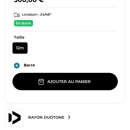
Livraison :
24/48*
En stock
Taille
12m

Barre
AJOUTER AU PANIER
RAYON DUOTONE