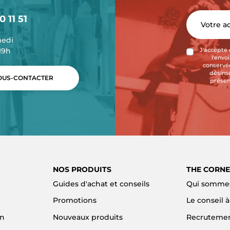
0 11 51
medi
-19h
J'accepte 
l'envo
conservée
désins
US-CONTACTER
présen
NOS PRODUITS
THE CORNE
Guides d'achat et conseils
Qui sommes
Promotions
Le conseil 
on
Nouveaux produits
Recruteme