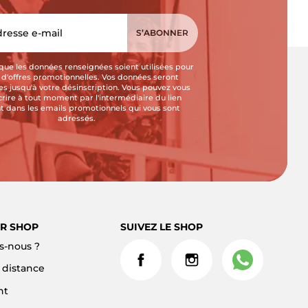
que les données renseignées soient utilisées pour
i d'offres promotionnelles. Vos données seront
s jusqu'à votre désinscription. Vous pouvez vous
crire à tout moment par l'intermédiaire du lien
t dans les emails promotionnels qui vous sont
adressés.
R SHOP
SUIVEZ LE SHOP
-nous ?
à distance
nt