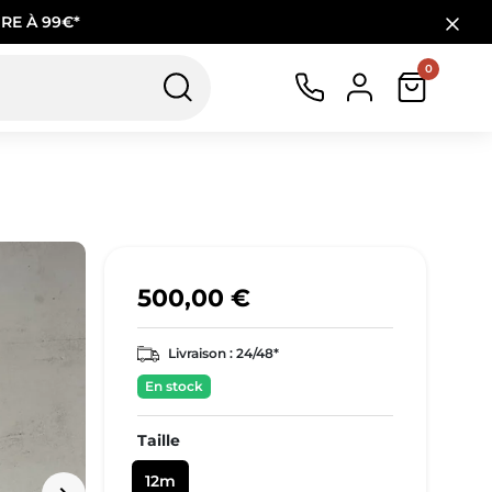
RE À 99€*
0
500,00 €
Livraison :
24/48*
En stock
Taille
12m