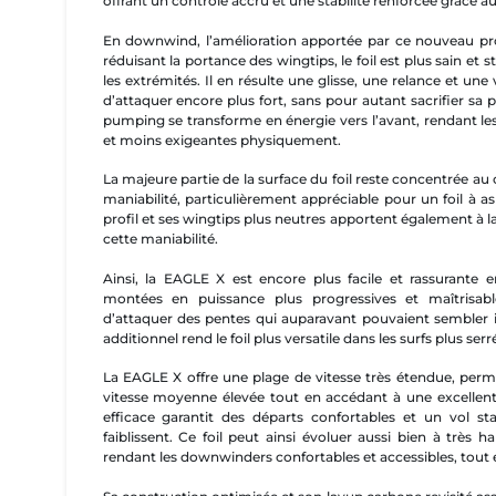
offrant un contrôle accru et une stabilité renforcée grâce a
En downwind, l’amélioration apportée par ce nouveau pr
réduisant la portance des wingtips, le foil est plus sain et 
les extrémités. Il en résulte une glisse, une relance et un
d’attaquer encore plus fort, sans pour autant sacrifier 
pumping se transforme en énergie vers l’avant, rendant l
et moins exigeantes physiquement.
La majeure partie de la surface du foil reste concentrée au
maniabilité, particulièrement appréciable pour un foil à a
profil et ses wingtips plus neutres apportent également à 
cette maniabilité.
Ainsi, la EAGLE X est encore plus facile et rassurante
montées en puissance plus progressives et maîtrisab
d’attaquer des pentes qui auparavant pouvaient sembler i
additionnel rend le foil plus versatile dans les surfs plus serr
La EAGLE X offre une plage de vitesse très étendue, perm
vitesse moyenne élevée tout en accédant à une excellente
efficace garantit des départs confortables et un vol s
faiblissent. Ce foil peut ainsi évoluer aussi bien à très h
rendant les downwinders confortables et accessibles, tou