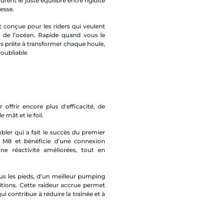
ent le juste équilibre entre rigidité
tesse.
t conçue pour les riders qui veulent
gie de l’océan. Rapide quand vous le
urs prête à transformer chaque houle,
noubliable
ffrir encore plus d'efficacité, de
e mât et le foil.
bler qui a fait le succès du premier
s M8 et bénéficie d’une connexion
une réactivité améliorées, tout en
ous les pieds, d’un meilleur pumping
ditions. Cette raideur accrue permet
i contribue à réduire la traînée et à