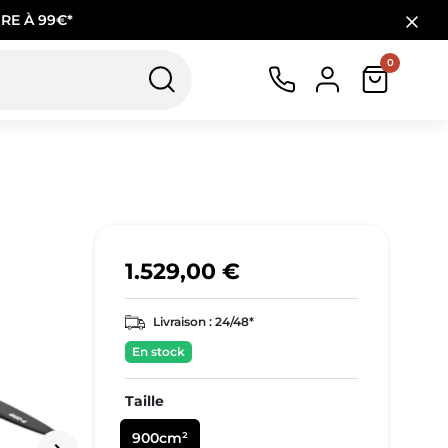
RE À 99€*
0
1.529,00 €
Livraison :
24/48*
En stock
Taille
900cm²