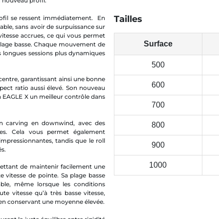
u nouveau profil.
Tailles
ofil se ressent immédiatement. En
stable, sans avoir de surpuissance sur
e vitesse accrues, ce qui vous permet
Surface
sa plage basse. Chaque mouvement de
es longues sessions plus dynamiques
500
 centre, garantissant ainsi une bonne
600
spect ratio aussi élevé. Son nouveau
la EAGLE X un meilleur contrôle dans
700
 en carving en downwind, avec des
800
les. Cela vous permet également
mpressionnantes, tandis que le roll
900
és.
1000
ettant de maintenir facilement une
 vitesse de pointe. Sa plage basse
table, même lorsque les conditions
aute vitesse qu’à très basse vitesse,
t en conservant une moyenne élevée.