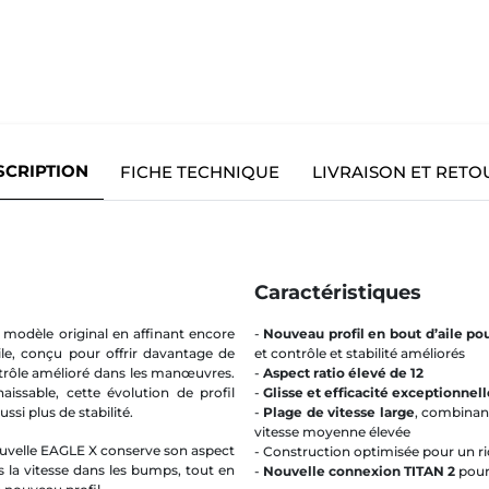
SCRIPTION
FICHE TECHNIQUE
LIVRAISON ET RETO
Caractéristiques
modèle original en affinant encore
-
Nouveau profil en bout d’aile po
le, conçu pour offrir davantage de
et contrôle et stabilité améliorés
ntrôle amélioré dans les manœuvres.
-
Aspect ratio élevé de 12
issable, cette évolution de profil
-
Glisse et efficacité exceptionnell
si plus de stabilité.
-
Plage de vitesse large
, combinant
vitesse moyenne élevée
ouvelle EAGLE X conserve son aspect
- Construction optimisée pour un rid
s la vitesse dans les bumps, tout en
-
Nouvelle connexion TITAN 2
pour 