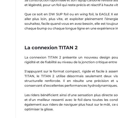
Sa construction optimisée et son layup carbone revisité assur
et légèreté, pour un foil qui reste précis et réactif à haute vi
Que ce soit en DW SUP foil ou en wing foil, la EAGLE X es
aller plus loin, plus vite, et exploiter pleinement l’éner
souhaitez, facile quand vous en avez besoin, elle est toujo
chaque bump ou chaque longue ligne en une expérience i
La connexion TITAN 2
La connexion TITAN 2 présente un nouveau design pour o
rigidité et de fiabilité au niveau de la jonction critique entre l
S'appuyant sur le format compact, rigide et facile à assem
TITAN, le TITAN 2 utilise désormais seulement deux vi
structurelle renforcée. Il en résulte une précision et 
conservant d’excellentes performances hydrodynamiques.
Les riders bénéficient ainsi d'une sensation plus directe s
et d'un meilleur ressenti avec le foil dans toutes les con
également aux riders de naviguer plus haut sur le mât, ce qu
optimiser la glisse.