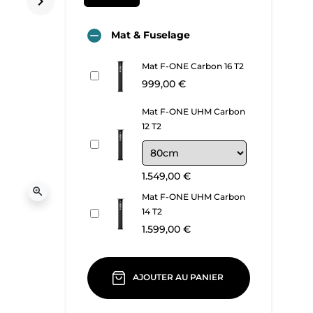
keyboard_arrow_right
Suivant
Mat & Fuselage

Mat F-ONE Carbon 16 T2
999,00 €
Mat F-ONE UHM Carbon
12 T2
1.549,00 €
zoom_in
Mat F-ONE UHM Carbon
14 T2
1.599,00 €
AJOUTER AU PANIER