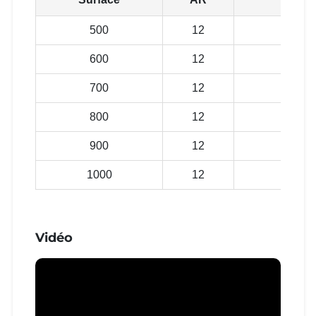
500
12
79
600
12
85
700
12
91,
800
12
98
900
12
104
1000
12
109,
Vidéo