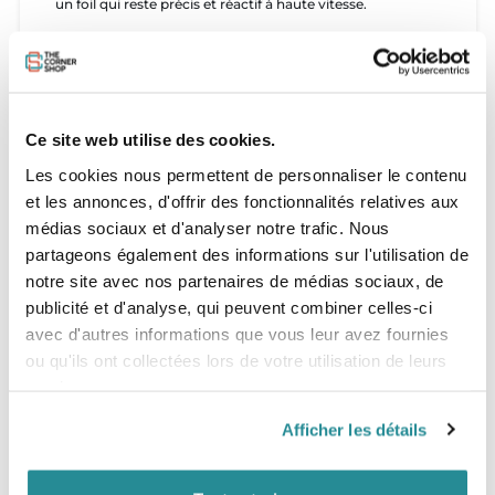
un foil qui reste précis et réactif à haute vitesse.
Que ce soit en DW SUP foil ou en wing foil, la EAGLE X est
conçue pour les riders qui veulent aller plus loin, plus vite,
et exploiter pleinement l’énergie de l’océan. Rapide quand
vous le souhaitez, facile quand vous en avez besoin, elle
est toujours prête à transformer chaque houle, chaque
Ce site web utilise des cookies.
bump ou chaque longue ligne en une expérience
inoubliable
Les cookies nous permettent de personnaliser le contenu
et les annonces, d'offrir des fonctionnalités relatives aux
médias sociaux et d'analyser notre trafic. Nous
La connexion TITAN 2
partageons également des informations sur l'utilisation de
La connexion TITAN 2 présente un nouveau design pour
notre site avec nos partenaires de médias sociaux, de
offrir encore plus d'efficacité, de rigidité et de fiabilité au
publicité et d'analyse, qui peuvent combiner celles-ci
niveau de la jonction critique entre le mât et le foil.
avec d'autres informations que vous leur avez fournies
S'appuyant sur le format compact, rigide et facile à
ou qu'ils ont collectées lors de votre utilisation de leurs
assembler qui a fait le succès du premier TITAN, le TITAN
services.
2 utilise désormais seulement deux vis M8 et bénéficie
d’une connexion structurelle renforcée. Il en résulte une
Afficher les détails
précision et une réactivité améliorées, tout en conservant
d’excellentes performances hydrodynamiques.