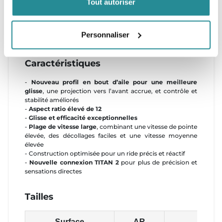
Les riders bénéficient ainsi d'une sensation plus directe
Tout autoriser
sous les pieds, d’un meilleur pumping et d'un meilleur
ressenti avec le foil dans toutes les conditions. Cette
raideur accrue permet également aux riders de naviguer
Personnaliser
plus haut sur le mât, ce qui contribue à réduire la traînée
et à optimiser la glisse.
Caractéristiques
-
Nouveau profil en bout d’aile pour une meilleure
glisse
, une projection vers l’avant accrue, et contrôle et
stabilité améliorés
-
Aspect ratio élevé de 12
-
Glisse et efficacité exceptionnelles
-
Plage de vitesse large
, combinant une vitesse de pointe
élevée, des décollages faciles et une vitesse moyenne
élevée
- Construction optimisée pour un ride précis et réactif
-
Nouvelle connexion TITAN 2
pour plus de précision et
sensations directes
Tailles
Surface
AR
Enve