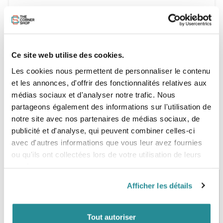
État de l'aile :
- État général : Très Bon état général
- Nombre de réparations : 0
- SPI RAS
Ce site web utilise des cookies.
Aile livrée avec :
- Sac de transport : OUI
Les cookies nous permettent de personnaliser le contenu
et les annonces, d'offrir des fonctionnalités relatives aux
médias sociaux et d'analyser notre trafic. Nous
partageons également des informations sur l'utilisation de
notre site avec nos partenaires de médias sociaux, de
publicité et d'analyse, qui peuvent combiner celles-ci
avec d'autres informations que vous leur avez fournies
ou qu'ils ont collectées lors de votre utilisation de leurs
services.
Afficher les détails
PAIEMENT SÉCURISÉ
STOCK EN TEMPS RÉEL
CB, VISA, Mastercard, ALMA
Plus de 5000 produits en stock
Tout autoriser