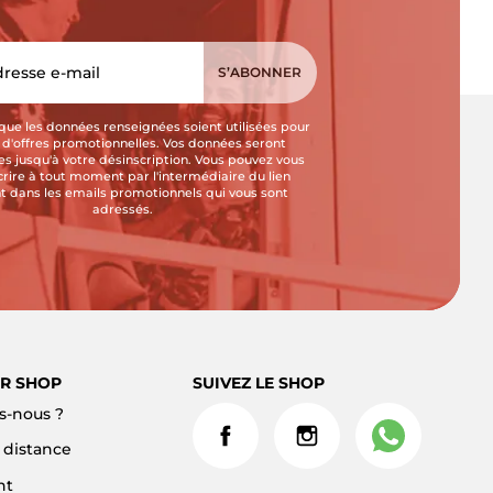
que les données renseignées soient utilisées pour
i d'offres promotionnelles. Vos données seront
s jusqu'à votre désinscription. Vous pouvez vous
crire à tout moment par l'intermédiaire du lien
t dans les emails promotionnels qui vous sont
adressés.
R SHOP
SUIVEZ LE SHOP
-nous ?
à distance
nt