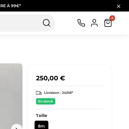
RE À 99€*
0
250,00 €
Livraison :
24/48*
En stock
Taille
8m