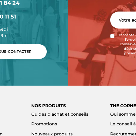
1 84 24
0 11 51
medi
-19h
J'accepte 
l'envo
conservée
désins
US-CONTACTER
présen
NOS PRODUITS
THE CORNE
Guides d'achat et conseils
Qui sommes
Promotions
Le conseil 
on
Nouveaux produits
Recruteme