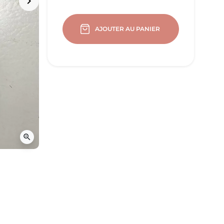
keyboard_arrow_right
Suivant
AJOUTER AU PANIER
zoom_in