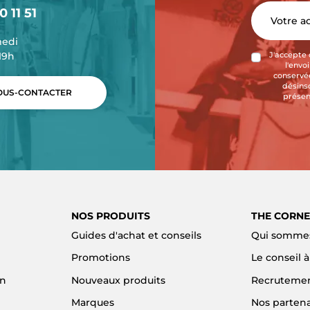
0 11 51
medi
-19h
J'accepte 
l'envo
conservée
désins
US-CONTACTER
présen
NOS PRODUITS
THE CORNE
Guides d'achat et conseils
Qui sommes
Promotions
Le conseil 
on
Nouveaux produits
Recruteme
Marques
Nos partena