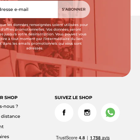
que les données renseignées soient utilisées pour
i d'offres promotionnelles. Vos données seront
s jusqu'à votre désinscription. Vous pouvez vous
crire à tout moment par l'intermédiaire du lien
t dans les emails promotionnels qui vous sont
adressés.
R SHOP
SUIVEZ LE SHOP
-nous ?
à distance
nt
ires