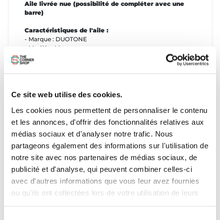
Aile livrée nue (possibilité de compléter avec une
barre)
Caractéristiques de l'aile :
- Marque : DUOTONE
- Modèle : Mono
- Année : 2019
- Taille : 11m
État de l'aile :
Ce site web utilise des cookies.
- État général : bon état
Les cookies nous permettent de personnaliser le contenu
- Nombre de réparations : 0
et les annonces, d'offrir des fonctionnalités relatives aux
médias sociaux et d'analyser notre trafic. Nous
Aile livrée avec :
partageons également des informations sur l'utilisation de
- Sac de transport : OUI
notre site avec nos partenaires de médias sociaux, de
publicité et d'analyse, qui peuvent combiner celles-ci
avec d'autres informations que vous leur avez fournies
ou qu'ils ont collectées lors de votre utilisation de leurs
services.