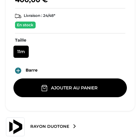
Livraison :
24/48*
En stock
Taille
11m

Barre
AJOUTER AU PANIER
RAYON DUOTONE