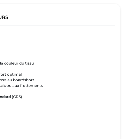
URS
la couleur du tissu
ort optimal
lycra au boardshort
nais
ou aux frottements
andard
(GRS)