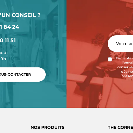
’UN CONSEIL ?
1 84 24
0 11 51
medi
-19h
J'accepte 
l'envo
conservée
désins
US-CONTACTER
présen
NOS PRODUITS
THE CORNE