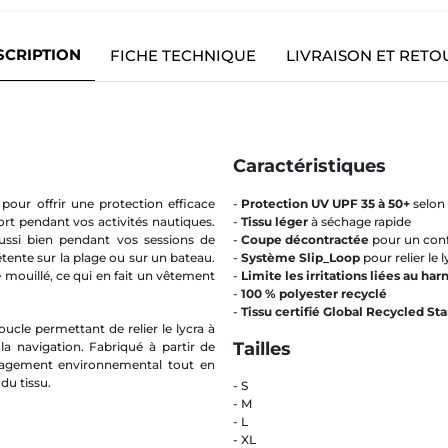
SCRIPTION
FICHE TECHNIQUE
LIVRAISON ET RETO
Caractéristiques
our offrir une protection efficace
-
Protection UV UPF 35 à 50+
selon 
rt pendant vos activités nautiques.
-
Tissu léger
à séchage rapide
ussi bien pendant vos sessions de
-
Coupe décontractée
pour un conf
tente sur la plage ou sur un bateau.
-
Système Slip_Loop
pour relier le 
 mouillé, ce qui en fait un vêtement
-
Limite les irritations liées au har
-
100 % polyester recyclé
-
Tissu certifié Global Recycled St
ucle permettant de relier le lycra à
Tailles
la navigation. Fabriqué à partir de
ngagement environnemental tout en
du tissu.
- S
- M
- L
- XL