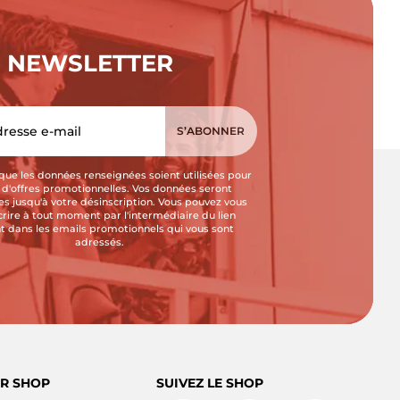
NEWSLETTER
que les données renseignées soient utilisées pour
i d'offres promotionnelles. Vos données seront
s jusqu'à votre désinscription. Vous pouvez vous
crire à tout moment par l'intermédiaire du lien
t dans les emails promotionnels qui vous sont
adressés.
R SHOP
SUIVEZ LE SHOP