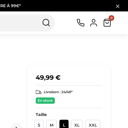
RE À 99€*
0
49,99 €
Livraison :
24/48*
En stock
Taille
S
M
L
XL
XXL