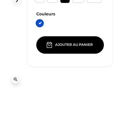
keyboard_arrow_right
Suivant
Couleurs
bleu
AJOUTER AU PANIER
zoom_in