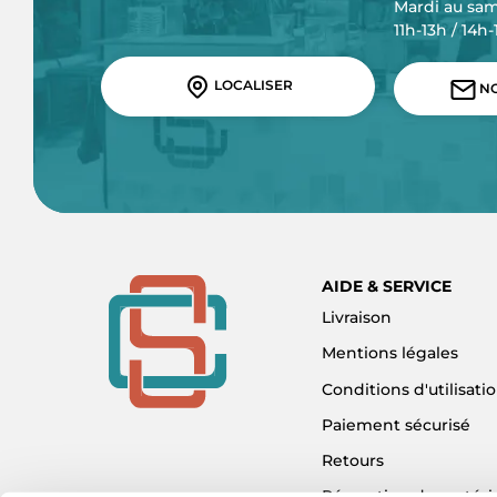
Mardi au sa
11h-13h / 14h
LOCALISER
NO
AIDE & SERVICE
Livraison
Mentions légales
Conditions d'utilisati
Paiement sécurisé
Retours
Réparation de matéri