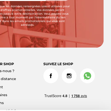
que les données renseignées soient utilisées pour
i d'offres promotionnelles. Vos données seront
s jusqu'à votre désinscription. Vous pouvez vous
crire à tout moment par l'intermédiaire du lien
t dans les emails promotionnels qui vous sont
adressés.
R SHOP
SUIVEZ LE SHOP
-nous ?
à distance
nt
ires
ns
 matériel