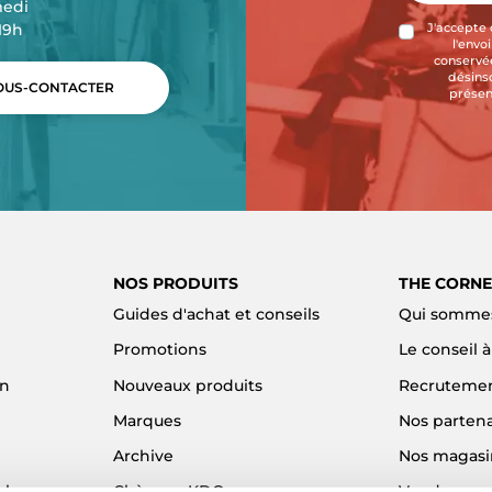
medi
-19h
J'accepte 
l'envo
conservée
désins
US-CONTACTER
présen
NOS PRODUITS
THE CORNE
Guides d'achat et conseils
Qui sommes
Promotions
Le conseil 
on
Nouveaux produits
Recruteme
Marques
Nos partena
Archive
Nos magasi
el
Chèques KDO
Vendre son