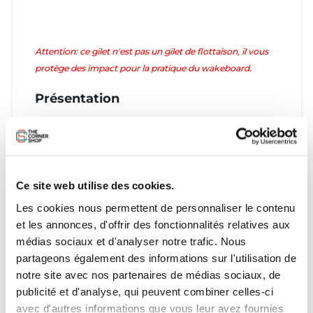
Attention: ce gilet n'est pas un gilet de flottaison, il vous
protège des impact pour la pratique du wakeboard.
Présentation
Le gilet d'impact Star de chez Mystic est le gilet haut
gamme de la marque. Ce gilet vous offre une protection
optimale contre les chocs violents et vous protège les
côtes et le torse de manière efficace.
Ce site web utilise des cookies.
Caractéristiques
Les cookies nous permettent de personnaliser le contenu
Possède une fermeture éclair latérale YKK
et les annonces, d'offrir des fonctionnalités relatives aux
Ce giler est approuvé CE
médias sociaux et d'analyser notre trafic. Nous
Contient de la mousse Clash d'ou sa flexibilité
partageons également des informations sur l'utilisation de
Possède une fermeture à glissière
notre site avec nos partenaires de médias sociaux, de
publicité et d'analyse, qui peuvent combiner celles-ci
avec d'autres informations que vous leur avez fournies