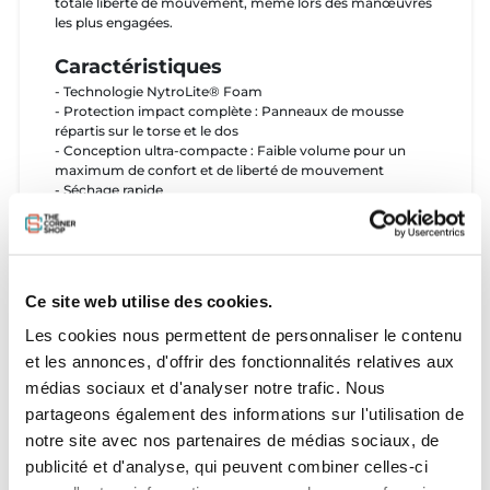
totale liberté de mouvement, même lors des manœuvres
les plus engagées.
Caractéristiques
- Technologie NytroLite® Foam
- Protection impact complète : Panneaux de mousse
répartis sur le torse et le dos
- Conception ultra-compacte : Faible volume pour un
maximum de confort et de liberté de mouvement
- Séchage rapide
Guide de tailles :
Si vous mesures se rapprochent le plus de la taille
Ce site web utilise des cookies.
supérieure, choisissez la taille supérieure
TAILLE DE L'ARTICLE
TAILLE EN CM
POI
Les cookies nous permettent de personnaliser le contenu
et les annonces, d'offrir des fonctionnalités relatives aux
2XS
168-173
médias sociaux et d'analyser notre trafic. Nous
XS
170-175
partageons également des informations sur l'utilisation de
notre site avec nos partenaires de médias sociaux, de
SS
166-171
publicité et d'analyse, qui peuvent combiner celles-ci
S
173-178