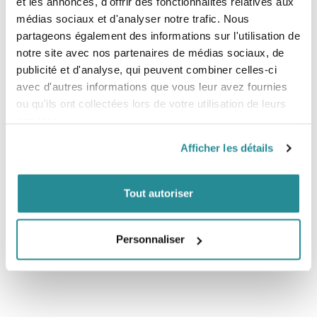
et les annonces, d'offrir des fonctionnalités relatives aux
et une rétention de la chaleur incomparable.
médias sociaux et d'analyser notre trafic. Nous
-
Exterior Fluid Seam Weld
: Cette construction repose
partageons également des informations sur l'utilisation de
sur l’application sous forme liquide d’uréthane non-
irritant et de qualité supérieure sur l’extérieur d’une
notre site avec nos partenaires de médias sociaux, de
couture à points invisibles, garantissant l’étanchéité de la
publicité et d'analyse, qui peuvent combiner celles-ci
combinaison sans sacrifier sa flexibilité.
avec d'autres informations que vous leur avez fournies
-
F.U.Z.E. Closure
: Le système de fermeture chest zip
F.U.Z.E. est une exclusivité d’O'Neill. Il consiste en une
ou qu'ils ont collectées lors de votre utilisation de leurs
fermeture à glissière flottante qui te maintient au sec sans
services.
faire de compromis sur la flexibilité.
- Pochette externe pour les clés avec boucle
Afficher les détails
Tout autoriser
Personnaliser