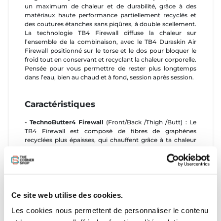
un maximum de chaleur et de durabilité, grâce à des
matériaux haute performance partiellement recyclés et
des coutures étanches sans piqûres, à double scellement.
La technologie TB4 Firewall diffuse la chaleur sur
l’ensemble de la combinaison, avec le TB4 Duraskin Air
Firewall positionné sur le torse et le dos pour bloquer le
froid tout en conservant et recyclant la chaleur corporelle.
Pensée pour vous permettre de rester plus longtemps
dans l’eau, bien au chaud et à fond, session après session.
Caractéristiques
-
TechnoButter4 Firewall
(Front/Back /Thigh /Butt) : Le
TB4 Firewall est composé de fibres de graphènes
recyclées plus épaisses, qui chauffent grâce à ta chaleur
corporelle et renvoient cette chaleur directement dans
ton corps.
-
TechnoButter4
(Shoulder/ Shin/ Calf) : Le TB4, notre
technologie de combinaison primée, se dote maintenant
de fibres recyclées imprégnées de graphène, pour une
flexibilité accrue et une rétention de la chaleur améliorée.
Ce site web utilise des cookies.
-
TechnoButter4X
(Entry/ Sleeves) : La technologie TB4X
Les cookies nous permettent de personnaliser le contenu
est composée d’un jersey doublé de fibres de graphène
pour plus de résistance, une extensibilité exceptionnelle